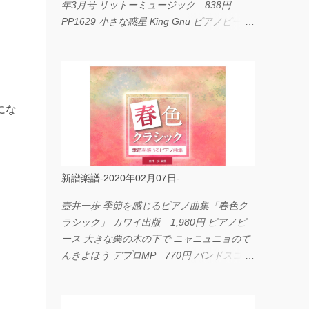
年3月号 リットーミュージック 838円
PP1629 小さな惑星 King Gnu ピアノピース
フェアリー 660円 fabulous act Vol.11 シン
コーミュージック 1,650円 BP2226 I
LOVE... Official髭男dism バンドピース フェ
アリー 825円
にな
新譜楽譜-2020年02月07日-
壺井一歩 季節を感じるピアノ曲集「春色ク
ラシック」 カワイ出版 1,980円 ピアノピ
ース 大きな栗の木の下で ニャニュニョのて
んきよほう デプロMP 770円 バンドスコア
イングヴェイ・マルムスティーン・コレクシ
ョン ワイド版 シンコーミュージック
4,290円 PPE11 やさしく弾けるピアノピー