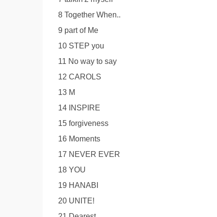
8 Together When..
9 part of Me
10 STEP you
11 No way to say
12 CAROLS
13 M
14 INSPIRE
15 forgiveness
16 Moments
17 NEVER EVER
18 YOU
19 HANABI
20 UNITE!
21 Dearest