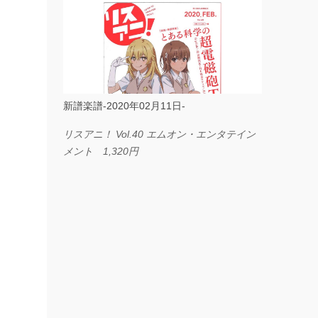
ス I LOVE．．． Official髭男dism やさしく
弾ける ピアノピース フェアリー 660円
BP2225 Kingdom of the Heavens 春畑道哉
バンドピース フェアリー 825円
新譜楽譜-2020年02月11日-
リスアニ！ Vol.40 エムオン・エンタテイン
メント 1,320円