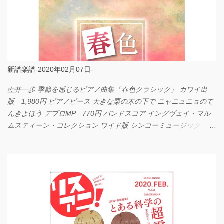
新譜楽譜-2020年02月07日-
壺井一歩 季節を感じるピアノ曲集「春色クラシック」 カワイ出
版 1,980円 ピアノピース 大きな栗の木の下で ニャニュニョのて
んきよほう デプロMP 770円 バンドスコア イングヴェイ・マル
ムスティーン・コレクション ワイド版 シンコーミュージック
4,290円 PPE11 やさしく弾けるピアノピース I LOVE．．．
Official髭男dism やさしく弾ける ピアノピース フェアリー 660円
BP2225 Kingdom of the Heavens 春畑道哉 バンドピース フェアリ
ー 825円