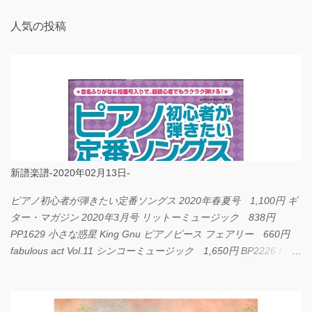
人気の投稿
新譜楽譜-2020年02月13日-
ピアノ初心者が弾きたい定番ソングス 2020年春夏号 1,100円 ギ
ター・マガジン 2020年3月号 リットーミュージック 838円
PP1629 小さな惑星 King Gnu ピアノピース フェアリー 660円
fabulous act Vol.11 シンコーミュージック 1,650円 BP2226 I
LOVE... Official髭男dism バンドピース フェアリー 825円