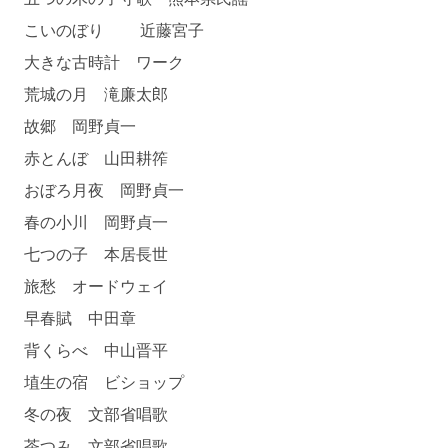
こいのぼり 近藤宮子
大きな古時計 ワーク
荒城の月 滝廉太郎
故郷 岡野貞一
赤とんぼ 山田耕筰
おぼろ月夜 岡野貞一
春の小川 岡野貞一
七つの子 本居長世
旅愁 オードウェイ
早春賦 中田章
背くらべ 中山晋平
埴生の宿 ビショップ
冬の夜 文部省唱歌
茶つみ 文部省唱歌