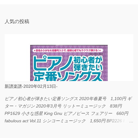
ト
人気の投稿
新譜楽譜-2020年02月13日-
ピアノ初心者が弾きたい定番ソングス 2020年春夏号 1,100円 ギ
ター・マガジン 2020年3月号 リットーミュージック 838円
PP1629 小さな惑星 King Gnu ピアノピース フェアリー 660円
fabulous act Vol.11 シンコーミュージック 1,650円 BP2226 I
LOVE... Official髭男dism バンドピース フェアリー 825円