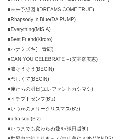
■未来予想図II(DREAMS COME TRUE)
■Rhapsody in Blue(DA PUMP)
■Everything(MISIA)
■Best Friend(Kiroro)
■ハナミズキ(一青窈)
■CAN YOU CELEBRATE～(安室奈美恵)
■涙そうそう(BEGIN)
■恋しくて(BEGIN)
■俺たちの明日(エレファントカシマシ)
■イチブトゼンブ(B'z)
■いつかのメリークリスマス(B'z)
■ultra soul(B'z)
■いつまでも変わらぬ愛を(織田哲朗)
■世界中の誰よりきっと(中山美穂 with WANDS)