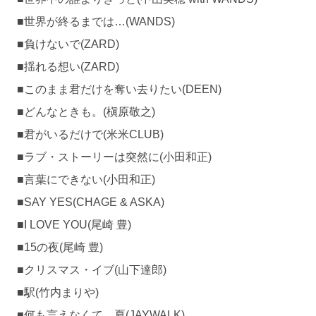
■世界が終るまでは…(WANDS)
■負けないで(ZARD)
■揺れる想い(ZARD)
■このまま君だけを奪い去りたい(DEEN)
■どんなときも。(槇原敬之)
■君がいるだけで(米米CLUB)
■ラブ・ストーリーは突然に(小田和正)
■言葉にできない(小田和正)
■SAY YES(CHAGE & ASKA)
■I LOVE YOU(尾崎 豊)
■15の夜(尾崎 豊)
■クリスマス・イブ(山下達郎)
■駅(竹内まりや)
■何も言えなくて…夏(JAYWALK)