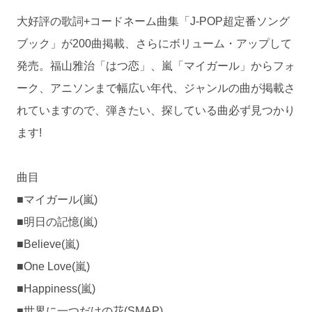
大好評の歌詞+コードネーム曲集「J-POP超定番ソング
ブック」が200曲掲載、さらにボリューム・アップして
発売。福山雅治「はつ恋」、嵐「マイガール」からフォ
ーク、アニソンまで幅広い年代、ジャンルの曲が掲載さ
れていますので、弾きたい、探している曲必ず見つかり
ます!
曲目
■マイガール(嵐)
■明日の記憶(嵐)
■Believe(嵐)
■One Love(嵐)
■Happiness(嵐)
■世界に一つだけの花(SMAP)