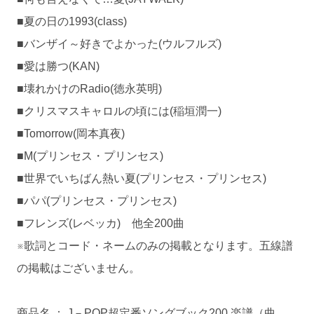
■夏の日の1993(class)
■バンザイ～好きでよかった(ウルフルズ)
■愛は勝つ(KAN)
■壊れかけのRadio(徳永英明)
■クリスマスキャロルの頃には(稲垣潤一)
■Tomorrow(岡本真夜)
■M(プリンセス・プリンセス)
■世界でいちばん熱い夏(プリンセス・プリンセス)
■パパ(プリンセス・プリンセス)
■フレンズ(レベッカ) 他全200曲
※歌詞とコード・ネームのみの掲載となります。五線譜
の掲載はございません。
商品名 ： J－POP超定番ソングブック200 楽譜（曲