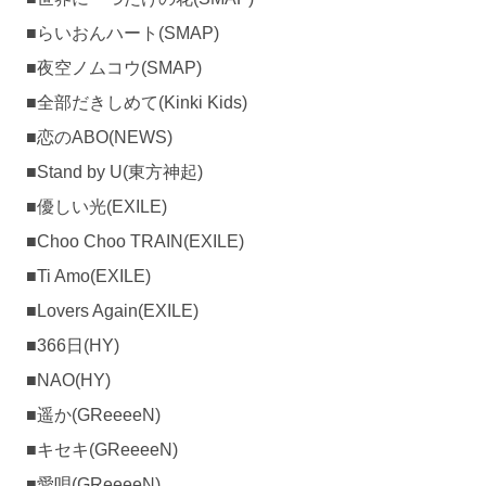
■らいおんハート(SMAP)
■夜空ノムコウ(SMAP)
■全部だきしめて(Kinki Kids)
■恋のABO(NEWS)
■Stand by U(東方神起)
■優しい光(EXILE)
■Choo Choo TRAIN(EXILE)
■Ti Amo(EXILE)
■Lovers Again(EXILE)
■366日(HY)
■NAO(HY)
■遥か(GReeeeN)
■キセキ(GReeeeN)
■愛唄(GReeeeN)