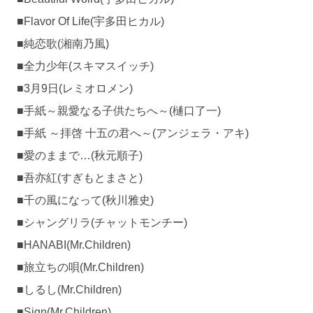
■Flavor Of Life(宇多田ヒカル)
■純恋歌(湘南乃風)
■全力少年(スキマスイッチ)
■3月9日(レミオロメン)
■手紙～親愛なる子供たちへ～(樋口了一)
■手紙 ～拝啓 十五の君へ～(アンジェラ・アキ)
■愛のままで…(秋元順子)
■吾亦紅(すぎもとまさと)
■千の風になって(秋川雅史)
■シャングリラ(チャットモンチー)
■HANABI(Mr.Children)
■旅立ちの唄(Mr.Children)
■しるし(Mr.Children)
■Sign(Mr.Children)