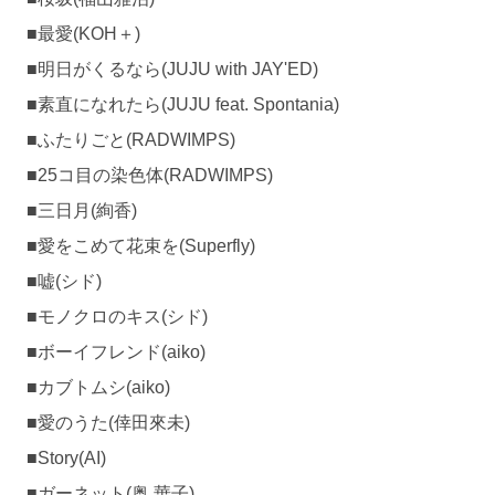
■最愛(KOH＋)
■明日がくるなら(JUJU with JAY'ED)
■素直になれたら(JUJU feat. Spontania)
■ふたりごと(RADWIMPS)
■25コ目の染色体(RADWIMPS)
■三日月(絢香)
■愛をこめて花束を(Superfly)
■嘘(シド)
■モノクロのキス(シド)
■ボーイフレンド(aiko)
■カブトムシ(aiko)
■愛のうた(倖田來未)
■Story(AI)
■ガーネット(奥 華子)