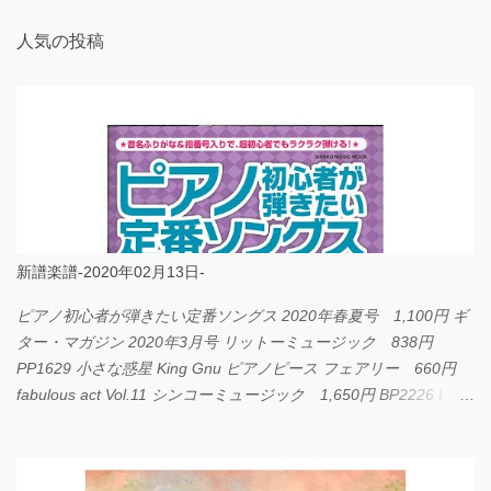
人気の投稿
新譜楽譜-2020年02月13日-
ピアノ初心者が弾きたい定番ソングス 2020年春夏号 1,100円 ギ
ター・マガジン 2020年3月号 リットーミュージック 838円
PP1629 小さな惑星 King Gnu ピアノピース フェアリー 660円
fabulous act Vol.11 シンコーミュージック 1,650円 BP2226 I
LOVE... Official髭男dism バンドピース フェアリー 825円