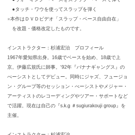
●タッチ・ワウを使ってスラップを弾く
※本作はＤＶＤビデオ「スラップ・ベース自由自在」
を改題・価格改定したものです。
インストラクター：杉浦宏治 プロフィール
1967年愛知県出身。16歳でベースを始め、18歳で上
京。伊藤広規氏に師事。‘92年『バナナギャングス』の
べーシストとしてデビュー。同時にジャズ、フュージョ
ン・グループ等のセッション・べーシストやメジャー・
アーティストのレコーディングやツアー・サポートなど
で活躍。現在は自己の『s.k.g ＃sugiurakouji group』を
主催。
インストラクター：杉浦宏冶