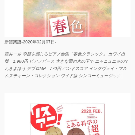
新譜楽譜-2020年02月07日-
壺井一歩 季節を感じるピアノ曲集「春色クラシック」 カワイ出
版 1,980円 ピアノピース 大きな栗の木の下で ニャニュニョのて
んきよほう デプロMP 770円 バンドスコア イングヴェイ・マル
ムスティーン・コレクション ワイド版 シンコーミュージック
4,290円 PPE11 やさしく弾けるピアノピース I LOVE．．．
Official髭男dism やさしく弾ける ピアノピース フェアリー 660円
BP2225 Kingdom of the Heavens 春畑道哉 バンドピース フェアリ
ー 825円