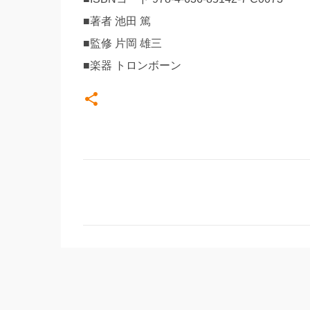
■著者 池田 篤
■監修 片岡 雄三
■楽器 トロンボーン
コ
メ
ン
ト