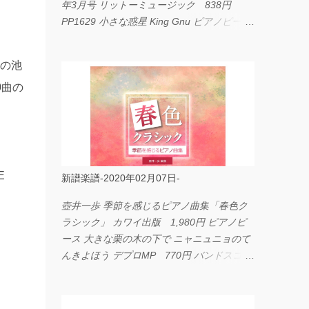
年3月号 リットーミュージック 838円
PP1629 小さな惑星 King Gnu ピアノピース
フェアリー 660円 fabulous act Vol.11 シン
コーミュージック 1,650円 BP2226 I
ンの池
LOVE... Official髭男dism バンドピース フェ
0曲の
アリー 825円
E
新譜楽譜-2020年02月07日-
壺井一歩 季節を感じるピアノ曲集「春色ク
ラシック」 カワイ出版 1,980円 ピアノピ
ース 大きな栗の木の下で ニャニュニョのて
んきよほう デプロMP 770円 バンドスコア
イングヴェイ・マルムスティーン・コレクシ
ョン ワイド版 シンコーミュージック
4,290円 PPE11 やさしく弾けるピアノピー