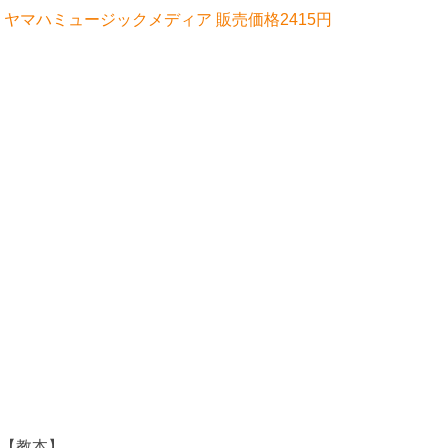
付 ヤマハミュージックメディア 販売価格2415円
付【教本】