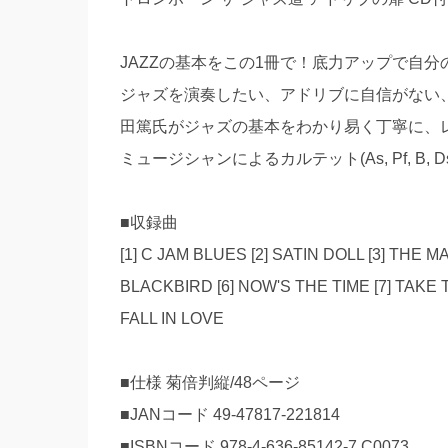
JAZZの基本をこの1冊で！底力アップで自
ジャズを演奏したい、アドリブに自信がない、
田篤氏がジャズの基本をわかり易く丁寧に、レ
ミュージシャンによるカルテット(As, Pf, B
■収録曲
[1] C JAM BLUES [2] SATIN DOLL [3] THE 
BLACKBIRD [6] NOW'S THE TIME [7] TAKE 
FALL IN LOVE
■仕様 菊倍判縦/48ページ
■JANコード 49-47817-221814
■ISBNコード 978-4-636-85142-7 C0073