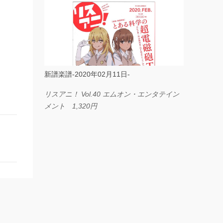
ス I LOVE．．． Official髭男dism やさしく
弾ける ピアノピース フェアリー 660円
BP2225 Kingdom of the Heavens 春畑道哉
バンドピース フェアリー 825円
新譜楽譜-2020年02月11日-
リスアニ！ Vol.40 エムオン・エンタテイン
メント 1,320円