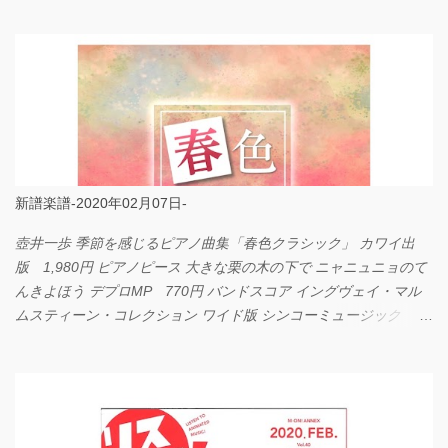
LOVE... Official髭男dism バンドピース フェアリー 825円
新譜楽譜-2020年02月07日-
壺井一歩 季節を感じるピアノ曲集「春色クラシック」 カワイ出
版 1,980円 ピアノピース 大きな栗の木の下で ニャニュニョのて
んきよほう デプロMP 770円 バンドスコア イングヴェイ・マル
ムスティーン・コレクション ワイド版 シンコーミュージック
4,290円 PPE11 やさしく弾けるピアノピース I LOVE．．．
Official髭男dism やさしく弾ける ピアノピース フェアリー 660円
BP2225 Kingdom of the Heavens 春畑道哉 バンドピース フェアリ
ー 825円