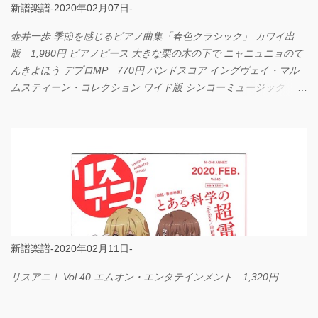
新譜楽譜-2020年02月07日-
壺井一歩 季節を感じるピアノ曲集「春色クラシック」 カワイ出
版 1,980円 ピアノピース 大きな栗の木の下で ニャニュニョのて
んきよほう デプロMP 770円 バンドスコア イングヴェイ・マル
ムスティーン・コレクション ワイド版 シンコーミュージック
4,290円 PPE11 やさしく弾けるピアノピース I LOVE．．．
Official髭男dism やさしく弾ける ピアノピース フェアリー 660円
BP2225 Kingdom of the Heavens 春畑道哉 バンドピース フェアリ
ー 825円
新譜楽譜-2020年02月11日-
リスアニ！ Vol.40 エムオン・エンタテインメント 1,320円