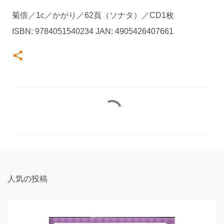
菊倍／1c／かがり／62頁（ソナタ）／CD1枚
ISBN: 9784051540234 JAN: 4905426407661
コ
メ
ン
ト
人気の投稿