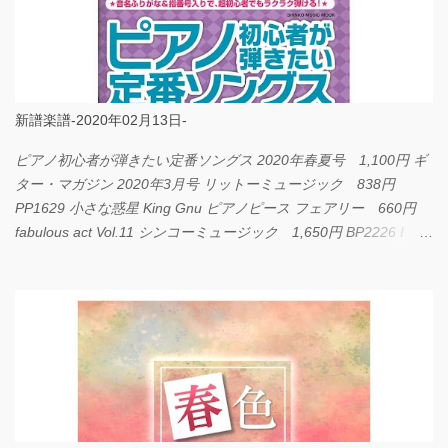
新譜楽譜-2020年02月13日-
ピアノ初心者が弾きたい定番ソングス 2020年春夏号 1,100円 ギ
ター・マガジン 2020年3月号 リットーミュージック 838円
PP1629 小さな惑星 King Gnu ピアノピース フェアリー 660円
fabulous act Vol.11 シンコーミュージック 1,650円 BP2226 I
LOVE... Official髭男dism バンドピース フェアリー 825円