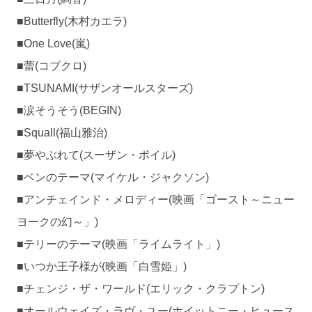
■Butterfly(木村カエラ)
■One Love(嵐)
■蕾(コブクロ)
■TSUNAMI(サザンオールスターズ)
■涙そうそう(BEGIN)
■Squall(福山雅治)
■夢やぶれて(スーザン・ボイル)
■ベンのテーマ(マイケル・ジャクソン)
■アンチェインド・メロディー(映画「ゴースト～ニュー
ヨークの幻～」)
■テリーのテーマ(映画「ライムライト」)
■いつか王子様が(映画「白雪姫」)
■チェンジ・ザ・ワールド(エリック・クラプトン)
■オールウェイズ・ラヴ・ユー(ホイットニー・ヒュース