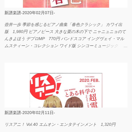
新譜楽譜-2020年02月07日-
壺井一歩 季節を感じるピアノ曲集「春色クラシック」 カワイ出
版 1,980円 ピアノピース 大きな栗の木の下で ニャニュニョのて
んきよほう デプロMP 770円 バンドスコア イングヴェイ・マル
ムスティーン・コレクション ワイド版 シンコーミュージック
4,290円 PPE11 やさしく弾けるピアノピース I LOVE．．．
Official髭男dism やさしく弾ける ピアノピース フェアリー 660円
BP2225 Kingdom of the Heavens 春畑道哉 バンドピース フェアリ
ー 825円
新譜楽譜-2020年02月11日-
リスアニ！ Vol.40 エムオン・エンタテインメント 1,320円