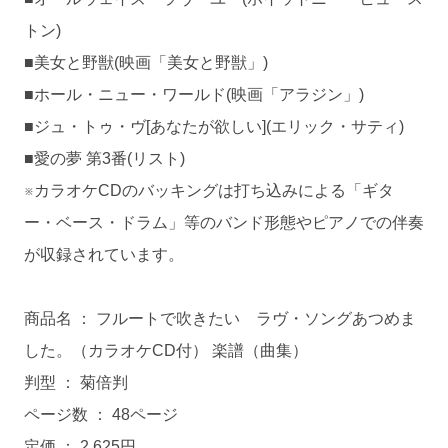
トン)
■美女と野獣(映画「美女と野獣」)
■ホール・ニュー・ワールド(映画「アラジン」)
■ジュ・トゥ・ヴ[あなたが欲しい](エリック・サティ)
■愛の夢 第3番(リスト)
※カラオケCDのバッキングは打ち込みによる「ギタ
ー・ベース・ドラム」等のバンド形態やピアノでの伴奏
が収録されています。
商品名 ： フルートで吹きたい ラヴ・ソングあつめま
した。（カラオケCD付） 楽譜（曲集）
判型 ： 菊倍判
ページ数 ： 48ページ
定価 ： 2,625円