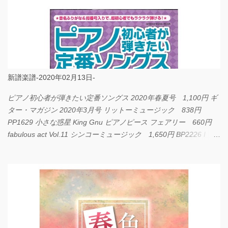
新譜楽譜-2020年02月13日-
ピアノ初心者が弾きたい定番ソングス 2020年春夏号 1,100円 ギ
ター・マガジン 2020年3月号 リットーミュージック 838円
PP1629 小さな惑星 King Gnu ピアノピース フェアリー 660円
fabulous act Vol.11 シンコーミュージック 1,650円 BP2226 I
LOVE... Official髭男dism バンドピース フェアリー 825円