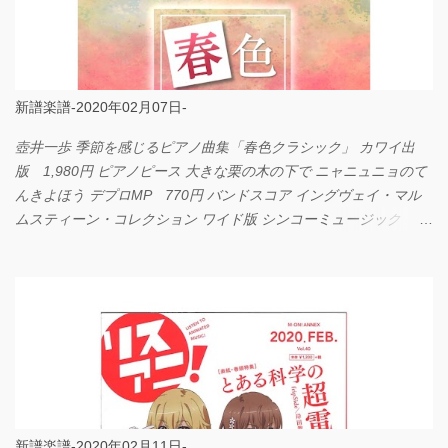
新譜楽譜-2020年02月07日-
壺井一歩 季節を感じるピアノ曲集「春色クラシック」 カワイ出
版 1,980円 ピアノピース 大きな栗の木の下で ニャニュニョのて
んきよほう デプロMP 770円 バンドスコア イングヴェイ・マル
ムスティーン・コレクション ワイド版 シンコーミュージック
4,290円 PPE11 やさしく弾けるピアノピース I LOVE．．．
Official髭男dism やさしく弾ける ピアノピース フェアリー 660円
BP2225 Kingdom of the Heavens 春畑道哉 バンドピース フェアリ
ー 825円
新譜楽譜-2020年02月11日-