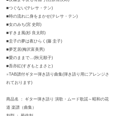
■つぐない(テレサ・テン)
■時の流れに身をまかせ(テレサ・テン)
■女のみち(宮 史郎)
■すきま風(杉 良太郎)
■圭子の夢は夜ひらく(藤 圭子)
■夢芝居(梅沢富美男)
■愛のままで…(秋元順子)
■吾亦紅(すぎもとまさと)
※TAB譜付ギター弾き語り曲集(弾き語り用にアレンジさ
れております)
商品名 ： ギター弾き語り 演歌・ムード歌謡～昭和の花
道 楽譜（曲集）
判型 ： 菊倍判