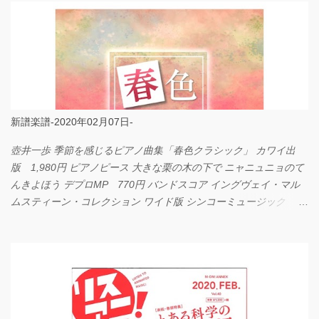
新譜楽譜-2020年02月07日-
壺井一歩 季節を感じるピアノ曲集「春色クラシック」 カワイ出
版 1,980円 ピアノピース 大きな栗の木の下で ニャニュニョのて
んきよほう デプロMP 770円 バンドスコア イングヴェイ・マル
ムスティーン・コレクション ワイド版 シンコーミュージック
4,290円 PPE11 やさしく弾けるピアノピース I LOVE．．．
Official髭男dism やさしく弾ける ピアノピース フェアリー 660円
BP2225 Kingdom of the Heavens 春畑道哉 バンドピース フェアリ
ー 825円