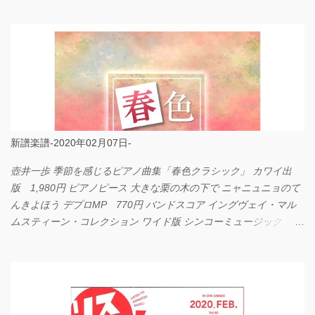
LOVE... Official髭男dism バンドピース フェアリー 825円
新譜楽譜-2020年02月07日-
壺井一歩 季節を感じるピアノ曲集「春色クラシック」 カワイ出
版 1,980円 ピアノピース 大きな栗の木の下で ニャニュニョのて
んきよほう デプロMP 770円 バンドスコア イングヴェイ・マル
ムスティーン・コレクション ワイド版 シンコーミュージック
4,290円 PPE11 やさしく弾けるピアノピース I LOVE．．．
Official髭男dism やさしく弾ける ピアノピース フェアリー 660円
BP2225 Kingdom of the Heavens 春畑道哉 バンドピース フェアリ
ー 825円