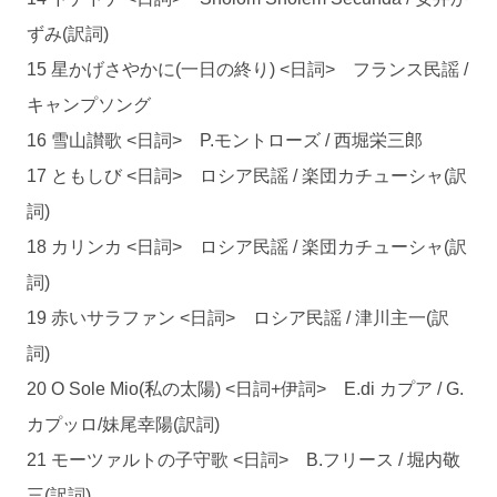
ずみ(訳詞)
15 星かげさやかに(一日の終り) <日詞> フランス民謡 /
キャンプソング
16 雪山讃歌 <日詞> P.モントローズ / 西堀栄三郎
17 ともしび <日詞> ロシア民謡 / 楽団カチューシャ(訳
詞)
18 カリンカ <日詞> ロシア民謡 / 楽団カチューシャ(訳
詞)
19 赤いサラファン <日詞> ロシア民謡 / 津川主一(訳
詞)
20 O Sole Mio(私の太陽) <日詞+伊詞> E.di カプア / G.
カプッロ/妹尾幸陽(訳詞)
21 モーツァルトの子守歌 <日詞> B.フリース / 堀内敬
三(訳詞)