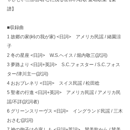
譜】
■収録曲
1 故郷の家(峠の我が家) <日詞> アメリカ民謡 / 緒園涼
子
2 冬の星座 <日詞> W.S.ヘイス / 堀内敬三(訳詞)
3 夢路より <日詞+英詞> S.C.フォスター / S.C.フォス
ター/津川主一(訳詞)
4 おおブレネリ <日詞> スイス民謡 / 松田稔
5 聖者の行進 <日詞+英詞> アメリカ民謡 / アメリカ民
謡/不詳(訳詞者)
6 グリーンスリーヴス <日詞> イングランド民謡 / 三木
おさむ(訳詞)
7 神の御子は今宵しも <日詞+英詞> 賛美歌から / 賛美