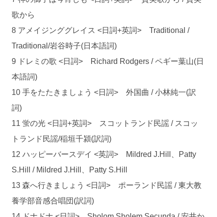
歌から
8 アメイジンググレイス <日詞+英詞> Traditional /
Traditional/岩谷時子(日本語詞)
9 ドレミの歌 <日詞> Richard Rodgers / ペギー葉山(日
本語詞)
10 手をたたきましょう <日詞> 外国曲 / 小林純一(訳
詞)
11 蛍の光 <日詞+英詞> スコットランド民謡 / スコッ
トランド民謡/稲垣千潁(訳詞)
12 ハッピーバースデイ <英詞> Mildred J.Hill、Patty
S.Hill / Mildred J.Hill、Patty S.Hill
13 森へ行きましょう <日詞> ポーランド民謡 / 東大教
養学部音感合唱団(訳詞)
14 ドナドナ <日詞> Sholom Sholem Secunda / 安井か