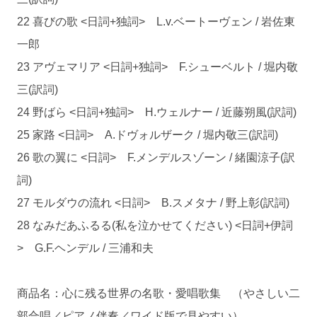
22 喜びの歌 <日詞+独詞> L.v.ベートーヴェン / 岩佐東
一郎
23 アヴェマリア <日詞+独詞> F.シューベルト / 堀内敬
三(訳詞)
24 野ばら <日詞+独詞> H.ウェルナー / 近藤朔風(訳詞)
25 家路 <日詞> A.ドヴォルザーク / 堀内敬三(訳詞)
26 歌の翼に <日詞> F.メンデルスゾーン / 緒園涼子(訳
詞)
27 モルダウの流れ <日詞> B.スメタナ / 野上彰(訳詞)
28 なみだあふるる(私を泣かせてください) <日詞+伊詞
> G.F.ヘンデル / 三浦和夫
商品名：心に残る世界の名歌・愛唱歌集 （やさしい二
部合唱／ピアノ伴奏／ワイド版で見やすい）