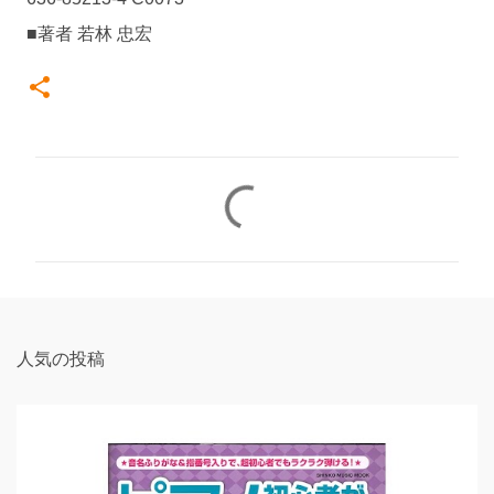
■著者 若林 忠宏
コ
メ
ン
ト
人気の投稿