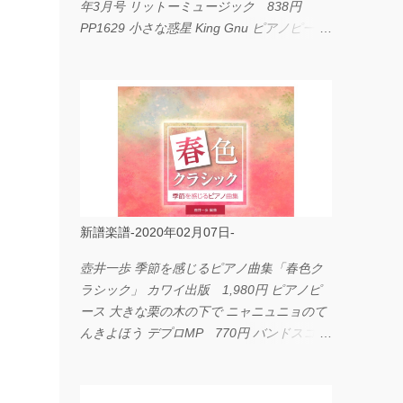
年3月号 リットーミュージック 838円
PP1629 小さな惑星 King Gnu ピアノピース
フェアリー 660円 fabulous act Vol.11 シン
コーミュージック 1,650円 BP2226 I
LOVE... Official髭男dism バンドピース フェ
アリー 825円
新譜楽譜-2020年02月07日-
壺井一歩 季節を感じるピアノ曲集「春色ク
ラシック」 カワイ出版 1,980円 ピアノピ
ース 大きな栗の木の下で ニャニュニョのて
んきよほう デプロMP 770円 バンドスコア
イングヴェイ・マルムスティーン・コレクシ
ョン ワイド版 シンコーミュージック
4,290円 PPE11 やさしく弾けるピアノピー