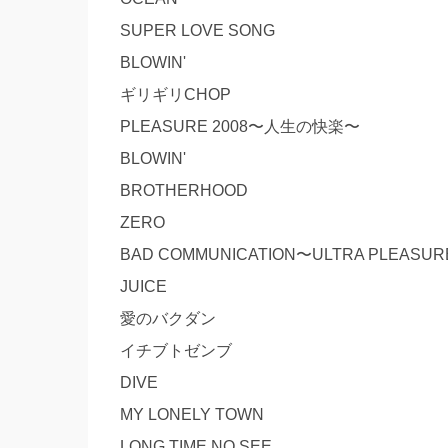
SUPER LOVE SONG
BLOWIN'
ギリギリCHOP
PLEASURE 2008〜人生の快楽〜
BLOWIN'
BROTHERHOOD
ZERO
BAD COMMUNICATION〜ULTRA PLEASUR
JUICE
愛のバクダン
イチブトゼンブ
DIVE
MY LONELY TOWN
LONG TIME NO SEE