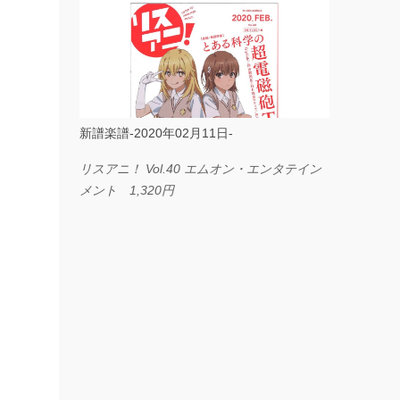
ス I LOVE．．． Official髭男dism やさしく
弾ける ピアノピース フェアリー 660円
BP2225 Kingdom of the Heavens 春畑道哉
バンドピース フェアリー 825円
新譜楽譜-2020年02月11日-
リスアニ！ Vol.40 エムオン・エンタテイン
メント 1,320円