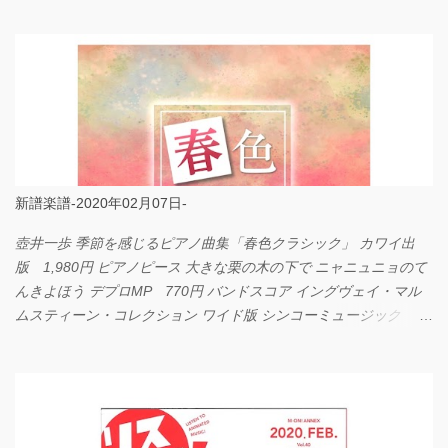
LOVE... Official髭男dism バンドピース フェアリー 825円
新譜楽譜-2020年02月07日-
壺井一歩 季節を感じるピアノ曲集「春色クラシック」 カワイ出
版 1,980円 ピアノピース 大きな栗の木の下で ニャニュニョのて
んきよほう デプロMP 770円 バンドスコア イングヴェイ・マル
ムスティーン・コレクション ワイド版 シンコーミュージック
4,290円 PPE11 やさしく弾けるピアノピース I LOVE．．．
Official髭男dism やさしく弾ける ピアノピース フェアリー 660円
BP2225 Kingdom of the Heavens 春畑道哉 バンドピース フェアリ
ー 825円