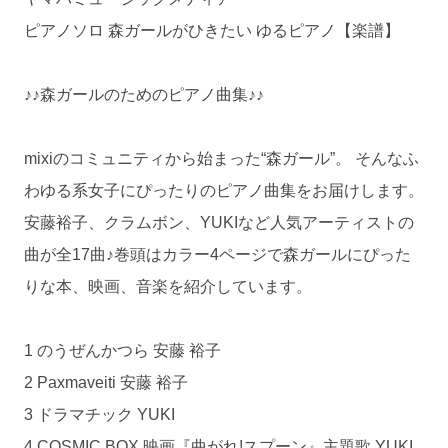
ピアノソロ 森ガールがひきたい ゆるピアノ【楽譜】
♪♪森ガールのためのピアノ曲集♪♪
mixiのコミュニティから始まった“森ガール”。 そんなふ
わゆる系女子にぴったりのピアノ曲集をお届けします。
安藤裕子、クラムボン、YUKIなど人気アーティストの
曲が全17曲♪巻頭はカラー4ページで森ガールにぴった
りな本、映画、音楽を紹介しています。
1 のうぜんかつら 安藤 裕子
2 Paxmaveiti 安藤 裕子
3 ドラマチック YUKI
4 COSMIC BOX 映画『曲がれ!スプーン』主題歌 YUKI