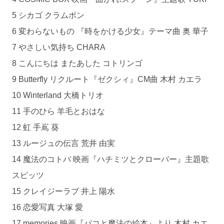
5 シカゴ クラムボン
6 変わらないもの 『時をかける少女』テーマ曲 奥 華子
7 やさしい気持ち CHARA
8 こんにちは またあした コトリンゴ
9 Butterfly リクルート『ゼクシィ』CM曲 木村 カエラ
10 Winterland 大橋トリオ
11 手のひら 羊毛とおはな
12 虹 手嶌 葵
13 ルージュの伝言 荒井 由実
14 魔法のコトバ 映画『ハチミツとクローバー』主題歌
スピッツ
15 クレイジーラブ 井上 陽水
16 恋愛写真 大塚 愛
17 memories 映画『パコと魔法の絵本』より 木村 カエ