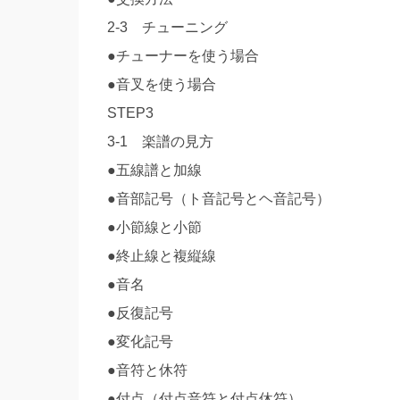
2-3 チューニング
●チューナーを使う場合
●音叉を使う場合
STEP3
3-1 楽譜の見方
●五線譜と加線
●音部記号（ト音記号とヘ音記号）
●小節線と小節
●終止線と複縦線
●音名
●反復記号
●変化記号
●音符と休符
●付点（付点音符と付点休符）