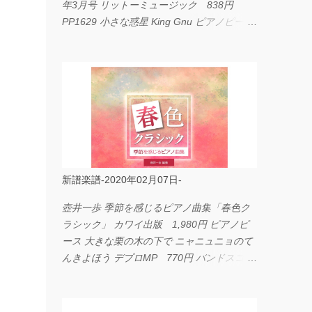
年3月号 リットーミュージック 838円
PP1629 小さな惑星 King Gnu ピアノピース
フェアリー 660円 fabulous act Vol.11 シン
コーミュージック 1,650円 BP2226 I
LOVE... Official髭男dism バンドピース フェ
アリー 825円
新譜楽譜-2020年02月07日-
壺井一歩 季節を感じるピアノ曲集「春色ク
ラシック」 カワイ出版 1,980円 ピアノピ
ース 大きな栗の木の下で ニャニュニョのて
んきよほう デプロMP 770円 バンドスコア
イングヴェイ・マルムスティーン・コレクシ
ョン ワイド版 シンコーミュージック
4,290円 PPE11 やさしく弾けるピアノピー