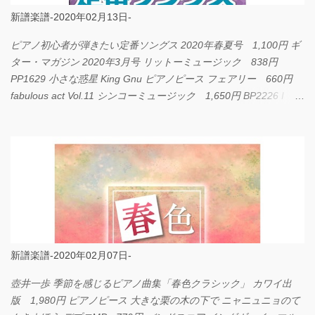
新譜楽譜-2020年02月13日-
ピアノ初心者が弾きたい定番ソングス 2020年春夏号 1,100円 ギ
ター・マガジン 2020年3月号 リットーミュージック 838円
PP1629 小さな惑星 King Gnu ピアノピース フェアリー 660円
fabulous act Vol.11 シンコーミュージック 1,650円 BP2226 I
LOVE... Official髭男dism バンドピース フェアリー 825円
新譜楽譜-2020年02月07日-
壺井一歩 季節を感じるピアノ曲集「春色クラシック」 カワイ出
版 1,980円 ピアノピース 大きな栗の木の下で ニャニュニョのて