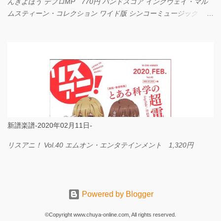
んきよほう デプロMP 770円 バンドスコア イングヴェイ・マル
ムスティーン・コレクション ワイド版 シンコーミュージック
4,290円 PPE11 やさしく弾けるピアノピース I LOVE．．．
Official髭男dism やさしく弾ける ピアノピース フェアリー 660円
BP2225 Kingdom of the Heavens 春畑道哉 バンドピース フェアリ
ー 825円
新譜楽譜-2020年02月11日-
リスアニ！ Vol.40 エムオン・エンタテインメント 1,320円
Powered by Blogger
©Copyright www.chuya-online.com, All rights reserved.