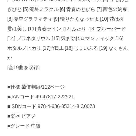
きひと [5] 流星ミラクル [6] 青春のとびら [7] 茜色の約束
[8] 夏空グラフィティ [9] 帰りたくなったよ [10] 花は桜
君は美し [11] 青春ライン [12] ふたり [13] ブルーバード
[14] プラネタリウム [15] 気まぐれロマンティック [16]
ホタルノヒカリ [17] YELL [18] じょいふる [19] なくもん
か
[全19曲を収録]
■仕様 菊倍判縦/112ページ
■JANコード 49-47817-222521
■ISBNコード 978-4-636-85314-8 C0073
■楽器 ピアノ
■グレード 中級