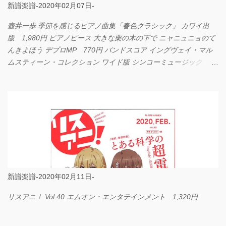
新譜楽譜-2020年02月07日-
壺井一歩 季節を感じるピアノ曲集「春色クラシック」 カワイ出
版 1,980円 ピアノピース 大きな栗の木の下で ニャニュニョのて
んきよほう デプロMP 770円 バンドスコア イングヴェイ・マル
ムスティーン・コレクション ワイド版 シンコーミュージック
4,290円 PPE11 やさしく弾けるピアノピース I LOVE．．．
Official髭男dism やさしく弾ける ピアノピース フェアリー 660円
BP2225 Kingdom of the Heavens 春畑道哉 バンドピース フェアリ
ー 825円
新譜楽譜-2020年02月11日-
リスアニ！ Vol.40 エムオン・エンタテインメント 1,320円