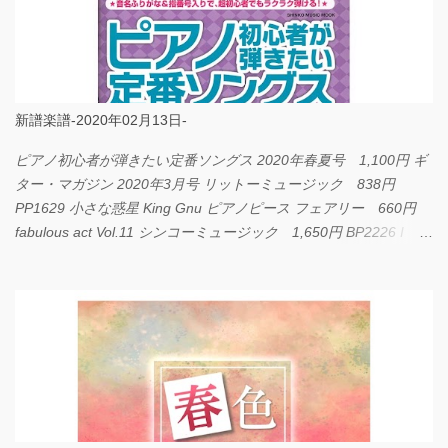
新譜楽譜-2020年02月13日-
ピアノ初心者が弾きたい定番ソングス 2020年春夏号 1,100円 ギ
ター・マガジン 2020年3月号 リットーミュージック 838円
PP1629 小さな惑星 King Gnu ピアノピース フェアリー 660円
fabulous act Vol.11 シンコーミュージック 1,650円 BP2226 I
LOVE... Official髭男dism バンドピース フェアリー 825円