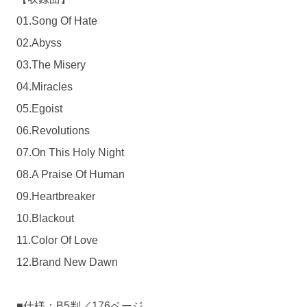
01.Song Of Hate
02.Abyss
03.The Misery
04.Miracles
05.Egoist
06.Revolutions
07.On This Holy Night
08.A Praise Of Human
09.Heartbreaker
10.Blackout
11.Color Of Love
12.Brand New Dawn
■仕様：B5判／176ページ