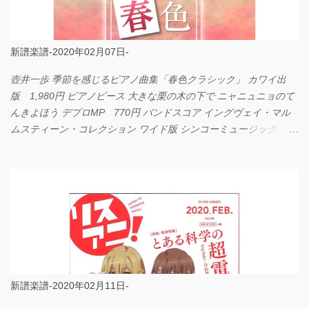
新譜楽譜-2020年02月07日-
壺井一歩 季節を感じるピアノ曲集「春色クラシック」 カワイ出
版 1,980円 ピアノピース 大きな栗の木の下で ニャニュニョのて
んきよほう デプロMP 770円 バンドスコア イングヴェイ・マル
ムスティーン・コレクション ワイド版 シンコーミュージック
4,290円 PPE11 やさしく弾けるピアノピース I LOVE．．．
Official髭男dism やさしく弾ける ピアノピース フェアリー 660円
BP2225 Kingdom of the Heavens 春畑道哉 バンドピース フェアリ
ー 825円
新譜楽譜-2020年02月11日-