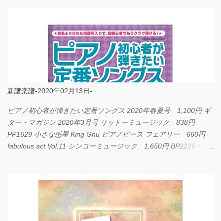
新譜楽譜-2020年02月13日-
ピアノ初心者が弾きたい定番ソングス 2020年春夏号 1,100円 ギ
ター・マガジン 2020年3月号 リットーミュージック 838円
PP1629 小さな惑星 King Gnu ピアノピース フェアリー 660円
fabulous act Vol.11 シンコーミュージック 1,650円 BP2226 I
LOVE... Official髭男dism バンドピース フェアリー 825円