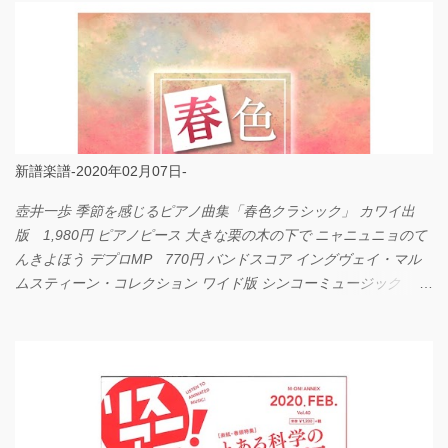
新譜楽譜-2020年02月07日-
壺井一歩 季節を感じるピアノ曲集「春色クラシック」 カワイ出
版 1,980円 ピアノピース 大きな栗の木の下で ニャニュニョのて
んきよほう デプロMP 770円 バンドスコア イングヴェイ・マル
ムスティーン・コレクション ワイド版 シンコーミュージック
4,290円 PPE11 やさしく弾けるピアノピース I LOVE．．．
Official髭男dism やさしく弾ける ピアノピース フェアリー 660円
BP2225 Kingdom of the Heavens 春畑道哉 バンドピース フェアリ
ー 825円