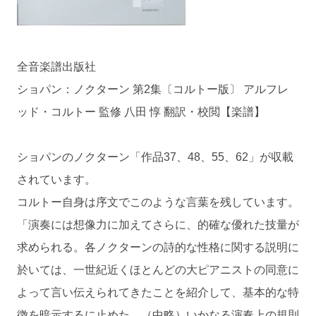
全音楽譜出版社
ショパン：ノクターン 第2集〔コルトー版〕 アルフレ
ッド・コルトー 監修 八田 惇 翻訳・校閲【楽譜】
ショパンのノクターン「作品37、48、55、62」が収載
されています。
コルトー自身は序文でこのような言葉を残しています。
「演奏には想像力に加えてさらに、的確な優れた技量が
求められる。各ノクターンの詩的な性格に関する説明に
於いては、一世紀近くほとんどの大ピアニストの同意に
よって言い伝えられてきたことを紹介して、基本的な特
徴を暗示するに止めた。（中略）いかなる演奏上の規則