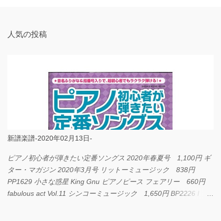
ト
人気の投稿
新譜楽譜-2020年02月13日-
ピアノ初心者が弾きたい定番ソングス 2020年春夏号 1,100円 ギ
ター・マガジン 2020年3月号 リットーミュージック 838円
PP1629 小さな惑星 King Gnu ピアノピース フェアリー 660円
fabulous act Vol.11 シンコーミュージック 1,650円 BP2226 I
LOVE... Official髭男dism バンドピース フェアリー 825円