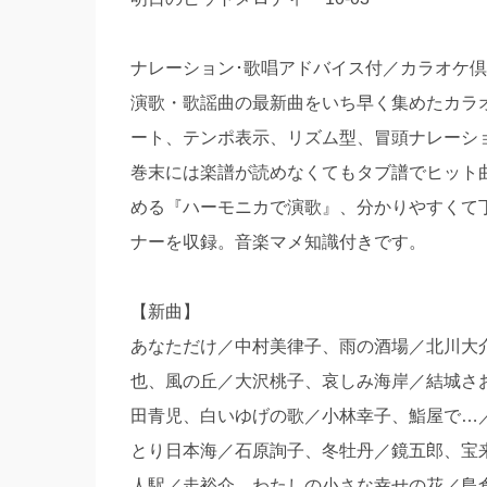
ナレーション･歌唱アドバイス付／カラオケ
演歌・歌謡曲の最新曲をいち早く集めたカラ
ート、テンポ表示、リズム型、冒頭ナレーシ
巻末には楽譜が読めなくてもタブ譜でヒット
める『ハーモニカで演歌』、分かりやすくて
ナーを収録。音楽マメ知識付きです。
【新曲】
あなただけ／中村美律子、雨の酒場／北川大
也、風の丘／大沢桃子、哀しみ海岸／結城さ
田青児、白いゆげの歌／小林幸子、鮨屋で…
とり日本海／石原詢子、冬牡丹／鏡五郎、宝
人駅／走裕介、わたしの小さな幸せの花／島