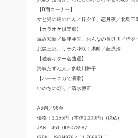
【B面コーナー】
女と男の縄のれん／梓夕子、恋月夜／北島三
【カラオケ倶楽部】
温故知新／島津亜矢、おんなの長良川／梓夕
北島三郎、リラの花咲く港町／藤原浩
【独奏ギター名曲選】
海峡たずね人／多岐川舞子
【ハーモニカで演歌】
いのちの灯り／清水博正
A5判／96頁
価格：1,155円（本体1,100円）(税込)
JAN：4511005073587
ISBN：ISBN978-4-11-768851-1