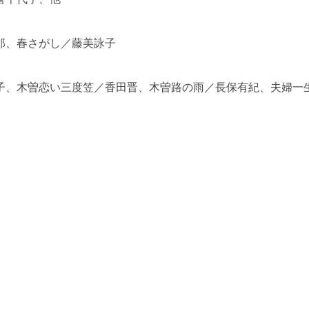
郎、春さがし／藤美詠子
子、木曽恋い三度笠／香田晋、木曽路の雨／長保有紀、夫婦一