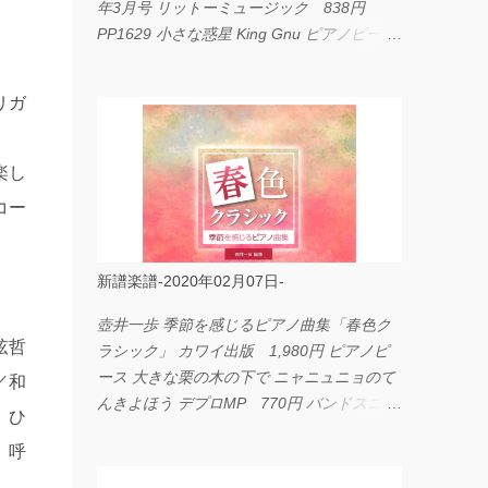
年3月号 リットーミュージック 838円
PP1629 小さな惑星 King Gnu ピアノピース
フェアリー 660円 fabulous act Vol.11 シン
コーミュージック 1,650円 BP2226 I
リガ
LOVE... Official髭男dism バンドピース フェ
アリー 825円
楽し
コー
新譜楽譜-2020年02月07日-
壺井一歩 季節を感じるピアノ曲集「春色ク
弦哲
ラシック」 カワイ出版 1,980円 ピアノピ
ース 大きな栗の木の下で ニャニュニョのて
／和
んきよほう デプロMP 770円 バンドスコア
、ひ
イングヴェイ・マルムスティーン・コレクシ
、呼
ョン ワイド版 シンコーミュージック
4,290円 PPE11 やさしく弾けるピアノピー