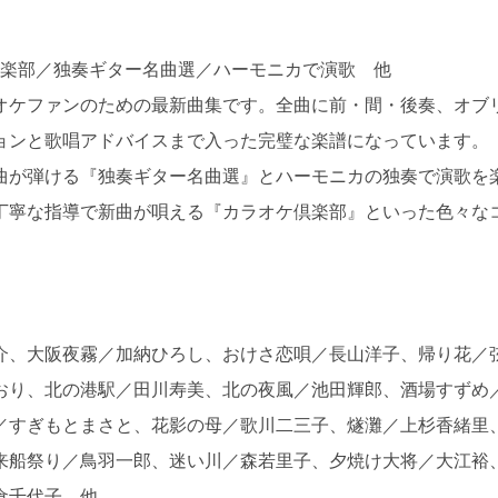
倶楽部／独奏ギター名曲選／ハーモニカで演歌 他
オケファンのための最新曲集です。全曲に前・間・後奏、オブ
ョンと歌唱アドバイスまで入った完璧な楽譜になっています。
曲が弾ける『独奏ギター名曲選』とハーモニカの独奏で演歌を
丁寧な指導で新曲が唄える『カラオケ倶楽部』といった色々な
介、大阪夜霧／加納ひろし、おけさ恋唄／長山洋子、帰り花／
おり、北の港駅／田川寿美、北の夜風／池田輝郎、酒場すずめ
／すぎもとまさと、花影の母／歌川二三子、燧灘／上杉香緒里
来船祭り／鳥羽一郎、迷い川／森若里子、夕焼け大将／大江裕
倉千代子、他