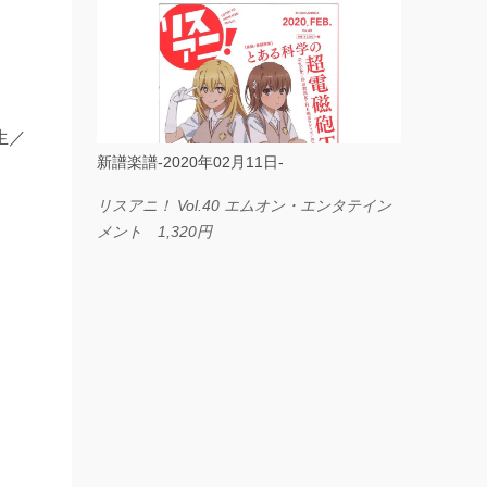
ス I LOVE．．． Official髭男dism やさしく
弾ける ピアノピース フェアリー 660円
BP2225 Kingdom of the Heavens 春畑道哉
バンドピース フェアリー 825円
生／
新譜楽譜-2020年02月11日-
リスアニ！ Vol.40 エムオン・エンタテイン
メント 1,320円