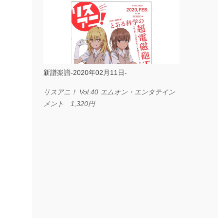
ス I LOVE．．． Official髭男dism やさしく
弾ける ピアノピース フェアリー 660円
BP2225 Kingdom of the Heavens 春畑道哉
バンドピース フェアリー 825円
新譜楽譜-2020年02月11日-
リスアニ！ Vol.40 エムオン・エンタテイン
メント 1,320円