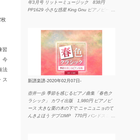
年3月号 リットーミュージック 838円
PP1629 小さな惑星 King Gnu ピアノピース
フェアリー 660円 fabulous act Vol.11 シン
2枚
コーミュージック 1,650円 BP2226 I
LOVE... Official髭男dism バンドピース フェ
アリー 825円
練習
。今
奏法
・ス
新譜楽譜-2020年02月07日-
壺井一歩 季節を感じるピアノ曲集「春色ク
ラシック」 カワイ出版 1,980円 ピアノピ
ース 大きな栗の木の下で ニャニュニョのて
んきよほう デプロMP 770円 バンドスコア
イングヴェイ・マルムスティーン・コレクシ
ョン ワイド版 シンコーミュージック
4,290円 PPE11 やさしく弾けるピアノピー