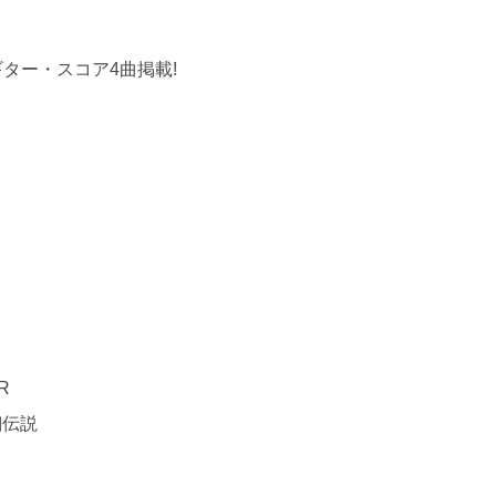
ギター・スコア4曲掲載!
R
翔伝説