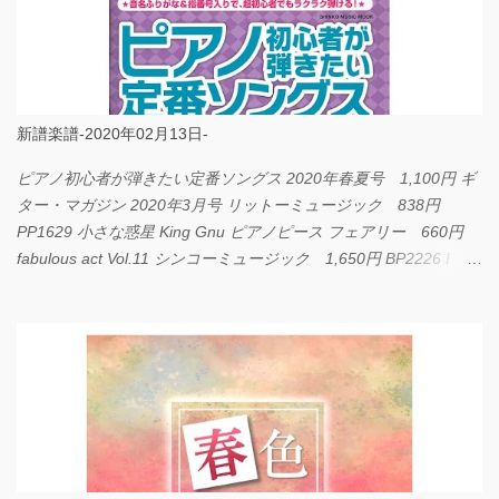
新譜楽譜-2020年02月13日-
ピアノ初心者が弾きたい定番ソングス 2020年春夏号 1,100円 ギ
ター・マガジン 2020年3月号 リットーミュージック 838円
PP1629 小さな惑星 King Gnu ピアノピース フェアリー 660円
fabulous act Vol.11 シンコーミュージック 1,650円 BP2226 I
LOVE... Official髭男dism バンドピース フェアリー 825円