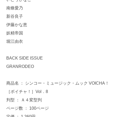
南條愛乃
新谷良子
伊藤かな恵
妖精帝国
堀江由衣
BACK SIDE ISSUE
GRANRODEO
商品名 ： シンコー・ミュージック・ムック VOICHA！
［ボイチャ！］Vol．8
判型 ： Ａ４変型判
ページ数 ： 100ページ
定価 ： 1,260円