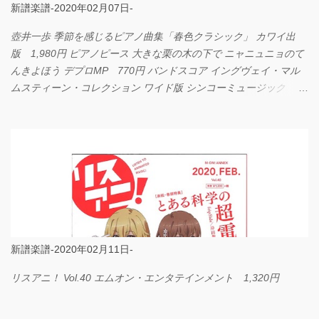
新譜楽譜-2020年02月07日-
壺井一歩 季節を感じるピアノ曲集「春色クラシック」 カワイ出
版 1,980円 ピアノピース 大きな栗の木の下で ニャニュニョのて
んきよほう デプロMP 770円 バンドスコア イングヴェイ・マル
ムスティーン・コレクション ワイド版 シンコーミュージック
4,290円 PPE11 やさしく弾けるピアノピース I LOVE．．．
Official髭男dism やさしく弾ける ピアノピース フェアリー 660円
BP2225 Kingdom of the Heavens 春畑道哉 バンドピース フェアリ
ー 825円
新譜楽譜-2020年02月11日-
リスアニ！ Vol.40 エムオン・エンタテインメント 1,320円