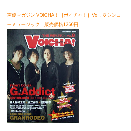
声優マガジン VOICHA！［ボイチャ！］Vol．8 シンコ
ーミュージック 販売価格1260円