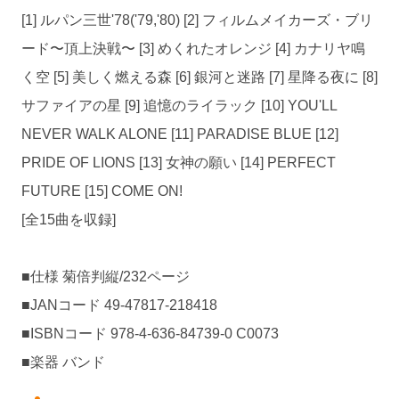
[1] ルパン三世'78('79,'80) [2] フィルムメイカーズ・ブリ
ード〜頂上決戦〜 [3] めくれたオレンジ [4] カナリヤ鳴
く空 [5] 美しく燃える森 [6] 銀河と迷路 [7] 星降る夜に [8]
サファイアの星 [9] 追憶のライラック [10] YOU'LL
NEVER WALK ALONE [11] PARADISE BLUE [12]
PRIDE OF LIONS [13] 女神の願い [14] PERFECT
FUTURE [15] COME ON!
[全15曲を収録]
■仕様 菊倍判縦/232ページ
■JANコード 49-47817-218418
■ISBNコード 978-4-636-84739-0 C0073
■楽器 バンド