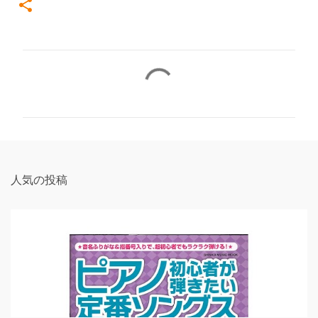
コ
メ
ン
ト
人気の投稿