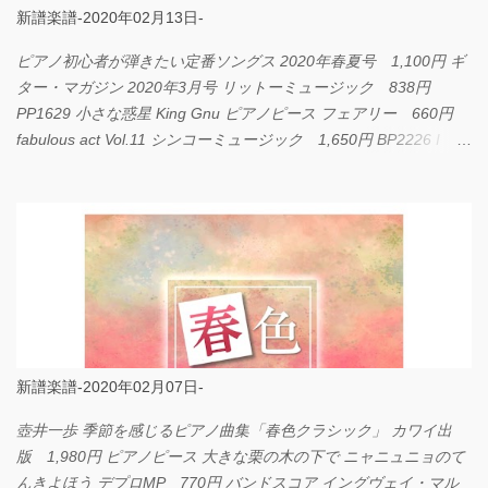
新譜楽譜-2020年02月13日-
ピアノ初心者が弾きたい定番ソングス 2020年春夏号 1,100円 ギ
ター・マガジン 2020年3月号 リットーミュージック 838円
PP1629 小さな惑星 King Gnu ピアノピース フェアリー 660円
fabulous act Vol.11 シンコーミュージック 1,650円 BP2226 I
LOVE... Official髭男dism バンドピース フェアリー 825円
新譜楽譜-2020年02月07日-
壺井一歩 季節を感じるピアノ曲集「春色クラシック」 カワイ出
版 1,980円 ピアノピース 大きな栗の木の下で ニャニュニョのて
んきよほう デプロMP 770円 バンドスコア イングヴェイ・マル