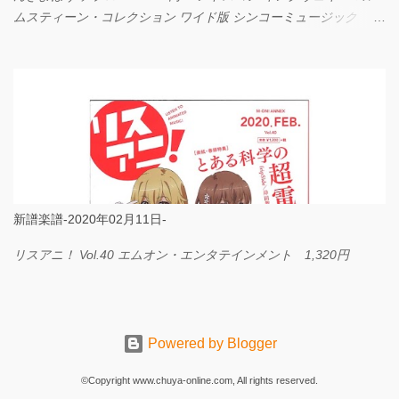
ムスティーン・コレクション ワイド版 シンコーミュージック
4,290円 PPE11 やさしく弾けるピアノピース I LOVE．．．
Official髭男dism やさしく弾ける ピアノピース フェアリー 660円
BP2225 Kingdom of the Heavens 春畑道哉 バンドピース フェアリ
ー 825円
新譜楽譜-2020年02月11日-
リスアニ！ Vol.40 エムオン・エンタテインメント 1,320円
Powered by Blogger
©Copyright www.chuya-online.com, All rights reserved.