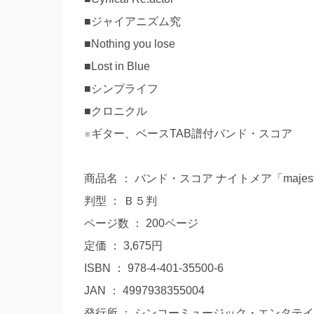
■ジャイアニズム究
■Nothing you lose
■Lost in Blue
■シンプライフ
■クロニクル
※ギター、ベースTAB譜付バンド・スコア
商品名 ： バンド・スコア ナイトメア「majesti
判型 ： Ｂ５判
ページ数 ： 200ページ
定価 ： 3,675円
ISBN ： 978-4-401-35500-6
JAN ： 4997938355004
発行所 ： シンコーミュージック・エンタテ