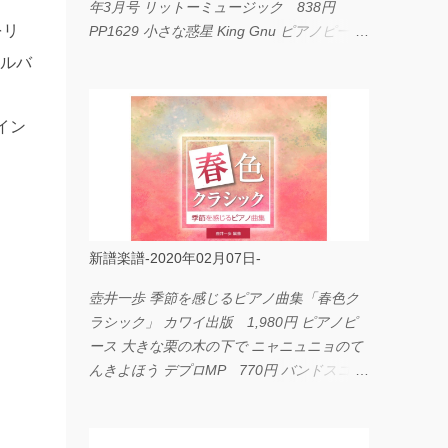
年3月号 リットーミュージック 838円
をリ
PP1629 小さな惑星 King Gnu ピアノピース
フェアリー 660円 fabulous act Vol.11 シン
アルバ
コーミュージック 1,650円 BP2226 I
LOVE... Official髭男dism バンドピース フェ
イン
アリー 825円
新譜楽譜-2020年02月07日-
壺井一歩 季節を感じるピアノ曲集「春色ク
ラシック」 カワイ出版 1,980円 ピアノピ
ース 大きな栗の木の下で ニャニュニョのて
んきよほう デプロMP 770円 バンドスコア
イングヴェイ・マルムスティーン・コレクシ
ョン ワイド版 シンコーミュージック
4,290円 PPE11 やさしく弾けるピアノピー