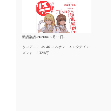
ス I LOVE．．． Official髭男dism やさしく
弾ける ピアノピース フェアリー 660円
BP2225 Kingdom of the Heavens 春畑道哉
バンドピース フェアリー 825円
新譜楽譜-2020年02月11日-
リスアニ！ Vol.40 エムオン・エンタテイン
メント 1,320円