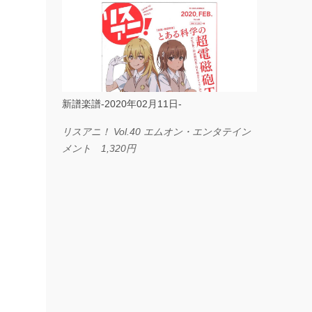
ス I LOVE．．． Official髭男dism やさしく
弾ける ピアノピース フェアリー 660円
BP2225 Kingdom of the Heavens 春畑道哉
バンドピース フェアリー 825円
新譜楽譜-2020年02月11日-
リスアニ！ Vol.40 エムオン・エンタテイン
メント 1,320円