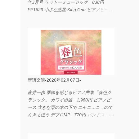
年3月号 リットーミュージック 838円
PP1629 小さな惑星 King Gnu ピアノピース
フェアリー 660円 fabulous act Vol.11 シン
コーミュージック 1,650円 BP2226 I
LOVE... Official髭男dism バンドピース フェ
アリー 825円
新譜楽譜-2020年02月07日-
壺井一歩 季節を感じるピアノ曲集「春色ク
ラシック」 カワイ出版 1,980円 ピアノピ
ース 大きな栗の木の下で ニャニュニョのて
んきよほう デプロMP 770円 バンドスコア
イングヴェイ・マルムスティーン・コレクシ
ョン ワイド版 シンコーミュージック
4,290円 PPE11 やさしく弾けるピアノピー