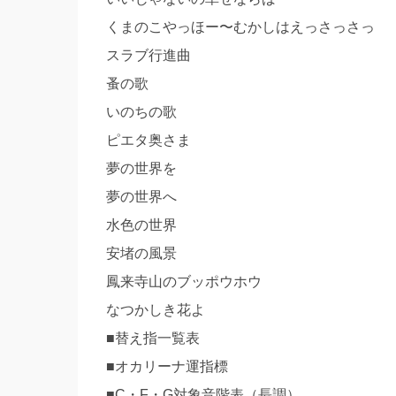
くまのこやっほー〜むかしはえっさっさっ
スラブ行進曲
蚤の歌
いのちの歌
ピエタ奥さま
夢の世界を
夢の世界へ
水色の世界
安堵の風景
鳳来寺山のブッポウホウ
なつかしき花よ
■替え指一覧表
■オカリーナ運指標
■C・F・G対象音階表（長調）