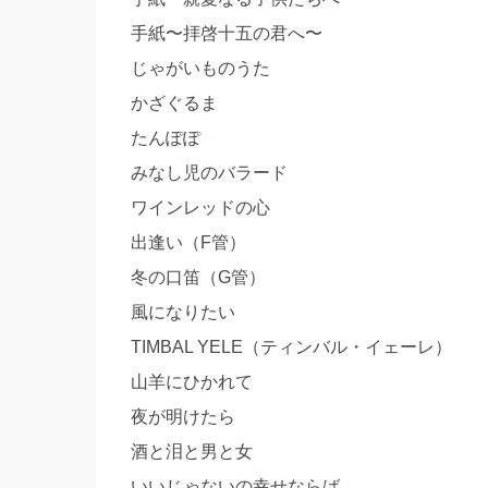
手紙〜拝啓十五の君へ〜
じゃがいものうた
かざぐるま
たんぽぽ
みなし児のバラード
ワインレッドの心
出逢い（F管）
冬の口笛（G管）
風になりたい
TIMBAL YELE（ティンバル・イェーレ）
山羊にひかれて
夜が明けたら
酒と泪と男と女
いいじゃないの幸せならば