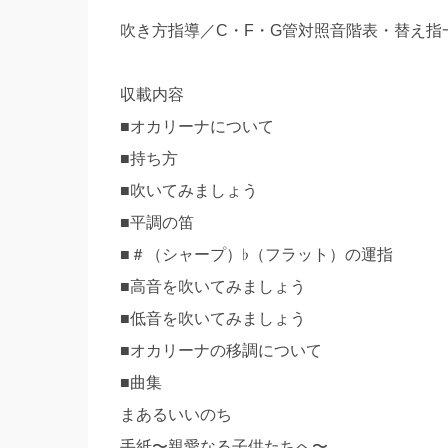
吹き方指導／C・F・G管対照音階表・替え
収載内容
■オカリーナについて
■持ち方
■吹いてみましょう
■平調の笛
■＃（シャープ）♭（フラット）の運指
■高音を吹いてみましょう
■低音を吹いてみましょう
■オカリーナの移調について
■曲集
まあるいいのち
手紙〜親愛なる子供たちへ〜