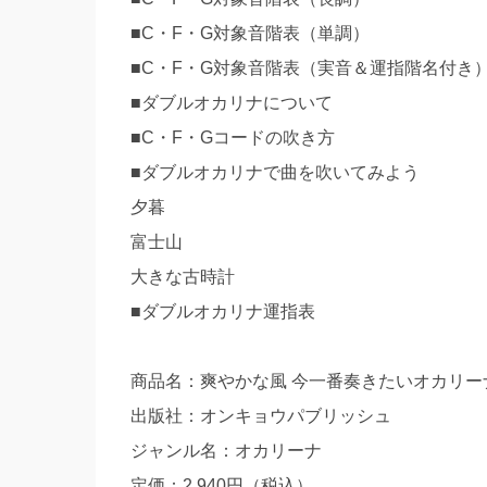
■C・F・G対象音階表（単調）
■C・F・G対象音階表（実音＆運指階名付き
■ダブルオカリナについて
■C・F・Gコードの吹き方
■ダブルオカリナで曲を吹いてみよう
夕暮
富士山
大きな古時計
■ダブルオカリナ運指表
商品名：爽やかな風 今一番奏きたいオカリー
出版社：オンキョウパブリッシュ
ジャンル名：オカリーナ
定価：2,940円（税込）