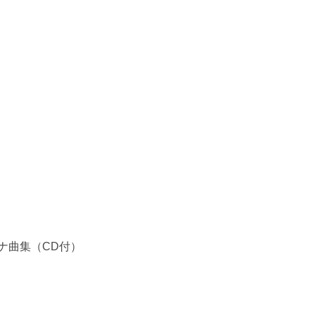
）
ナ曲集（CD付）