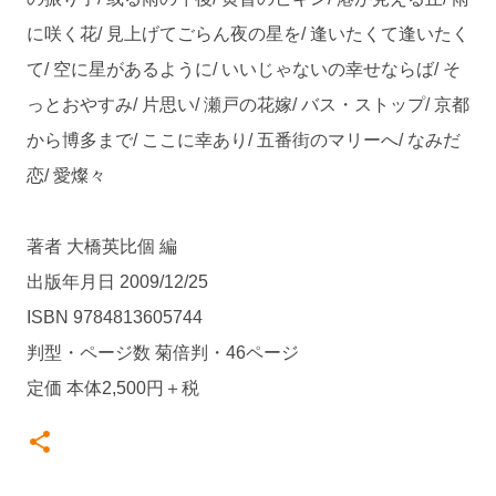
に咲く花/ 見上げてごらん夜の星を/ 逢いたくて逢いたく
て/ 空に星があるように/ いいじゃないの幸せならば/ そ
っとおやすみ/ 片思い/ 瀬戸の花嫁/ バス・ストップ/ 京都
から博多まで/ ここに幸あり/ 五番街のマリーへ/ なみだ
恋/ 愛燦々
著者 大橋英比個 編
出版年月日 2009/12/25
ISBN 9784813605744
判型・ページ数 菊倍判・46ページ
定価 本体2,500円＋税