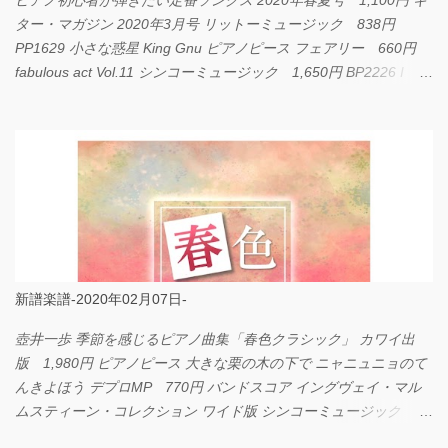
ピアノ初心者が弾きたい定番ソングス 2020年春夏号 1,100円 ギ
ター・マガジン 2020年3月号 リットーミュージック 838円
PP1629 小さな惑星 King Gnu ピアノピース フェアリー 660円
fabulous act Vol.11 シンコーミュージック 1,650円 BP2226 I
LOVE... Official髭男dism バンドピース フェアリー 825円
新譜楽譜-2020年02月07日-
壺井一歩 季節を感じるピアノ曲集「春色クラシック」 カワイ出
版 1,980円 ピアノピース 大きな栗の木の下で ニャニュニョのて
んきよほう デプロMP 770円 バンドスコア イングヴェイ・マル
ムスティーン・コレクション ワイド版 シンコーミュージック
4,290円 PPE11 やさしく弾けるピアノピース I LOVE．．．