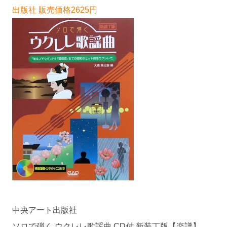
出版社 販売価格2625円
中央アート出版社
ソロで弾く ウクレレ歌謡曲 CD付 新装丁版【楽譜】