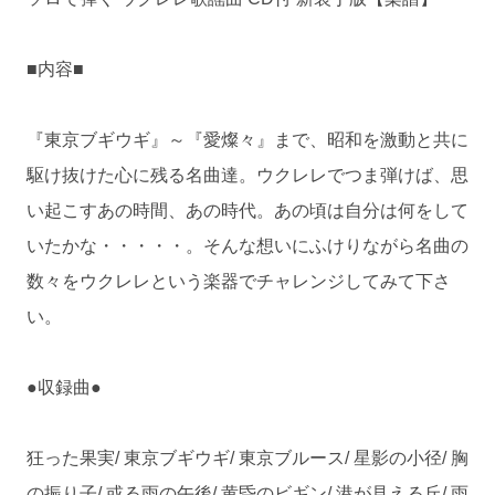
■内容■
『東京ブギウギ』～『愛燦々』まで、昭和を激動と共に
駆け抜けた心に残る名曲達。ウクレレでつま弾けば、思
い起こすあの時間、あの時代。あの頃は自分は何をして
いたかな・・・・・。そんな想いにふけりながら名曲の
数々をウクレレという楽器でチャレンジしてみて下さ
い。
●収録曲●
狂った果実/ 東京ブギウギ/ 東京ブルース/ 星影の小径/ 胸
の振り子/ 或る雨の午後/ 黄昏のビギン/ 港が見える丘/ 雨