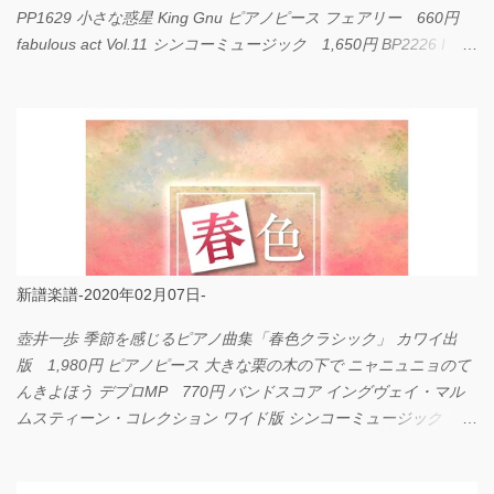
PP1629 小さな惑星 King Gnu ピアノピース フェアリー 660円
fabulous act Vol.11 シンコーミュージック 1,650円 BP2226 I
LOVE... Official髭男dism バンドピース フェアリー 825円
新譜楽譜-2020年02月07日-
壺井一歩 季節を感じるピアノ曲集「春色クラシック」 カワイ出
版 1,980円 ピアノピース 大きな栗の木の下で ニャニュニョのて
んきよほう デプロMP 770円 バンドスコア イングヴェイ・マル
ムスティーン・コレクション ワイド版 シンコーミュージック
4,290円 PPE11 やさしく弾けるピアノピース I LOVE．．．
Official髭男dism やさしく弾ける ピアノピース フェアリー 660円