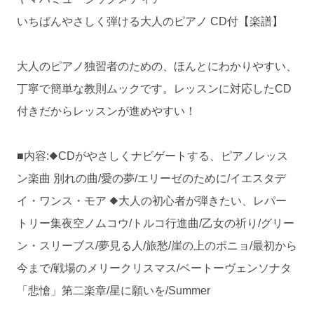
いちばんやさしく弾ける大人のピアノ CD付【楽譜】
大人のピアノ独習者のための、ほんとにわかりやすい、
丁寧で簡単な教則ムックです。レッスンに対応したCD
付きだからレッスンが進めやすい！
■内容:◆CDがやさしくナビゲートする、ピアノレッス
ン楽曲 別れの曲/愛の夢/エリーゼのために/イエスタデ
イ・ワンス・モア ◆大人の初心者が弾きたい、レパー
トリー集夜空ノムコウ/トルコ行進曲/乙女の祈り/グリー
ン・スリーブス/夢見る人/旅愁/崖の上のポニョ/最初から
今まで/戦場のメリークリスマス/ベートーヴェンソナタ
「悲愴」第二楽章/星に願いを/Summer