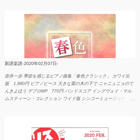
LOVE... Official髭男dism バンドピース フェアリー 825円
新譜楽譜-2020年02月07日-
壺井一歩 季節を感じるピアノ曲集「春色クラシック」 カワイ出
版 1,980円 ピアノピース 大きな栗の木の下で ニャニュニョのて
んきよほう デプロMP 770円 バンドスコア イングヴェイ・マル
ムスティーン・コレクション ワイド版 シンコーミュージック
4,290円 PPE11 やさしく弾けるピアノピース I LOVE．．．
Official髭男dism やさしく弾ける ピアノピース フェアリー 660円
BP2225 Kingdom of the Heavens 春畑道哉 バンドピース フェアリ
ー 825円