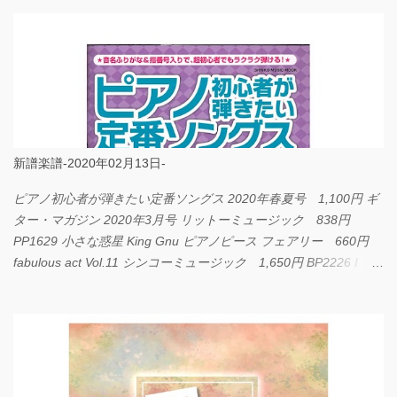
新譜楽譜-2020年02月13日-
ピアノ初心者が弾きたい定番ソングス 2020年春夏号 1,100円 ギ
ター・マガジン 2020年3月号 リットーミュージック 838円
PP1629 小さな惑星 King Gnu ピアノピース フェアリー 660円
fabulous act Vol.11 シンコーミュージック 1,650円 BP2226 I
LOVE... Official髭男dism バンドピース フェアリー 825円