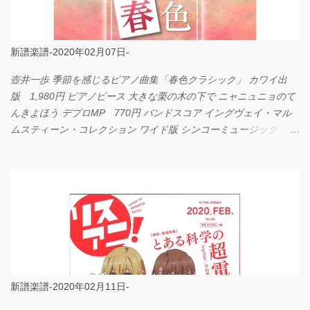
新譜楽譜-2020年02月07日-
壺井一歩 季節を感じるピアノ曲集「春色クラシック」 カワイ出
版 1,980円 ピアノピース 大きな栗の木の下で ニャニュニョのて
んきよほう デプロMP 770円 バンドスコア イングヴェイ・マル
ムスティーン・コレクション ワイド版 シンコーミュージック
4,290円 PPE11 やさしく弾けるピアノピース I LOVE．．．
Official髭男dism やさしく弾ける ピアノピース フェアリー 660円
BP2225 Kingdom of the Heavens 春畑道哉 バンドピース フェアリ
ー 825円
新譜楽譜-2020年02月11日-