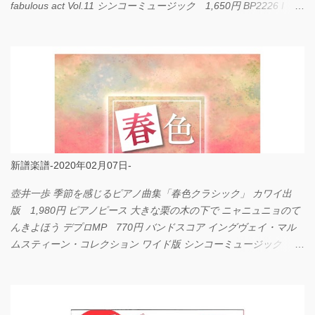
fabulous act Vol.11 シンコーミュージック 1,650円 BP2226 I
LOVE... Official髭男dism バンドピース フェアリー 825円
新譜楽譜-2020年02月07日-
壺井一歩 季節を感じるピアノ曲集「春色クラシック」 カワイ出
版 1,980円 ピアノピース 大きな栗の木の下で ニャニュニョのて
んきよほう デプロMP 770円 バンドスコア イングヴェイ・マル
ムスティーン・コレクション ワイド版 シンコーミュージック
4,290円 PPE11 やさしく弾けるピアノピース I LOVE．．．
Official髭男dism やさしく弾ける ピアノピース フェアリー 660円
BP2225 Kingdom of the Heavens 春畑道哉 バンドピース フェアリ
ー 825円