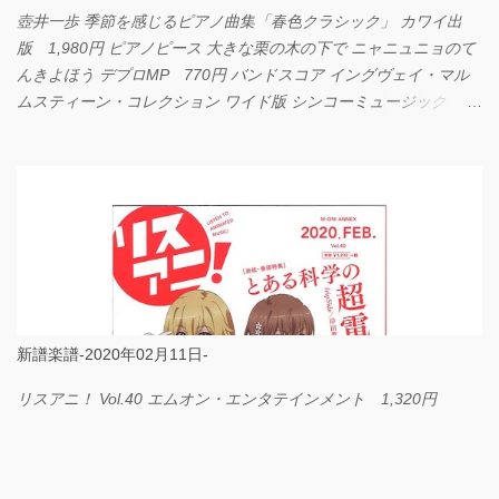
壺井一歩 季節を感じるピアノ曲集「春色クラシック」 カワイ出
版 1,980円 ピアノピース 大きな栗の木の下で ニャニュニョのて
んきよほう デプロMP 770円 バンドスコア イングヴェイ・マル
ムスティーン・コレクション ワイド版 シンコーミュージック
4,290円 PPE11 やさしく弾けるピアノピース I LOVE．．．
Official髭男dism やさしく弾ける ピアノピース フェアリー 660円
BP2225 Kingdom of the Heavens 春畑道哉 バンドピース フェアリ
ー 825円
新譜楽譜-2020年02月11日-
リスアニ！ Vol.40 エムオン・エンタテインメント 1,320円