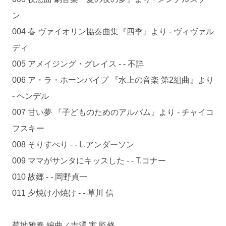
ン
004 春 ヴァイオリン協奏曲集『四季』より - ヴィヴァル
ディ
005 アメイジング・グレイス - - 不詳
006 ア・ラ・ホーンパイプ 『水上の音楽 第2組曲』より
- ヘンデル
007 甘い夢 『子どものためのアルバム』より - チャイコ
フスキー
008 そりすべり - - L.アンダーソン
009 ママがサンタにキッスした - - T.コナー
010 故郷 - - 岡野貞一
011 夕焼け小焼け - - 草川 信
菊地雅春 編曲／吉澤 実 監修