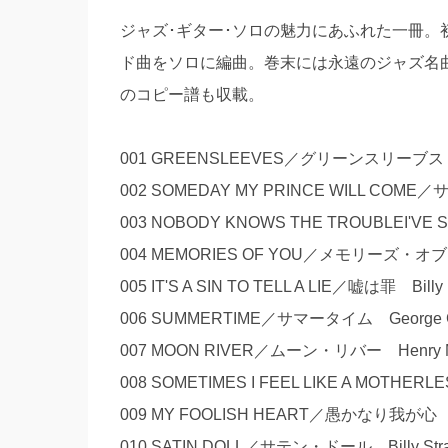
ジャズ･ギター･ソロの魅力にあふれた一冊。
ド曲をソロに編曲。巻末には永遠のジャズ名曲
のコピー譜も収載。
001 GREENSLEEVES／グリーンスリーブス Tra
002 SOMEDAY MY PRINCE WILL CO
003 NOBODY KNOWS THE TROUBLEI'V
004 MEMORIES OF YOU／メモリーズ・オブ・
005 IT'S A SIN TO TELL A LIE／嘘は罪 Billy
006 SUMMERTIME／サマータイム George G
007 MOON RIVER／ムーン・リバー Henry Ma
008 SOMETIMES I FEEL LIKE A MOTH
009 MY FOOLISH HEART／愚かなり我が心 Vi
010 SATIN DOLL／サテン・ドール Billy Strauh