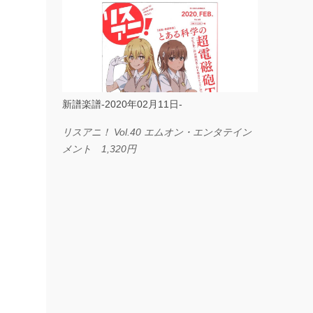
ス I LOVE．．． Official髭男dism やさしく
弾ける ピアノピース フェアリー 660円
BP2225 Kingdom of the Heavens 春畑道哉
バンドピース フェアリー 825円
新譜楽譜-2020年02月11日-
リスアニ！ Vol.40 エムオン・エンタテイン
メント 1,320円