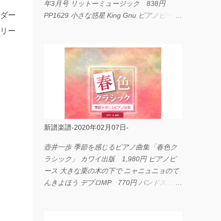
年3月号 リットーミュージック 838円
ンダー
PP1629 小さな惑星 King Gnu ピアノピース
フェアリー 660円 fabulous act Vol.11 シン
メリー
コーミュージック 1,650円 BP2226 I
LOVE... Official髭男dism バンドピース フェ
アリー 825円
新譜楽譜-2020年02月07日-
壺井一歩 季節を感じるピアノ曲集「春色ク
ラシック」 カワイ出版 1,980円 ピアノピ
ース 大きな栗の木の下で ニャニュニョのて
んきよほう デプロMP 770円 バンドスコア
イングヴェイ・マルムスティーン・コレクシ
ョン ワイド版 シンコーミュージック
4,290円 PPE11 やさしく弾けるピアノピー