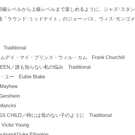
初級レベルから上級レベルまで楽しめるように、ジャズ･スタ
「ラウンド･ミッドナイト」のジョー･パス、ウィス･モンゴ
ditional
ME／サムデイ・マイ・プリンス・ウィル・カム Frank Churchill
E SEEN／誰も知らない私の悩み Traditional
ユー Eubie Blake
 Mayhew
ershwin
ncini
ERLESS CHILD／時には母のない子のように Traditional
ctor Young
orn&Duke Ellington