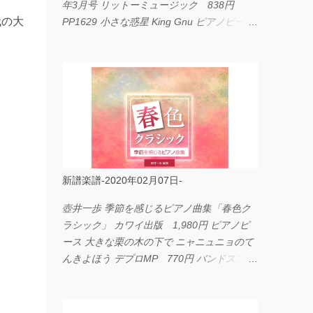
年3月号 リットーミュージック 838円
代の大
PP1629 小さな惑星 King Gnu ピアノピース
フェアリー 660円 fabulous act Vol.11 シン
コーミュージック 1,650円 BP2226 I
LOVE... Official髭男dism バンドピース フェ
アリー 825円
新譜楽譜-2020年02月07日-
壺井一歩 季節を感じるピアノ曲集「春色ク
ラシック」 カワイ出版 1,980円 ピアノピ
ース 大きな栗の木の下で ニャニュニョのて
んきよほう デプロMP 770円 バンドスコア
イングヴェイ・マルムスティーン・コレクシ
ョン ワイド版 シンコーミュージック
4,290円 PPE11 やさしく弾けるピアノピー