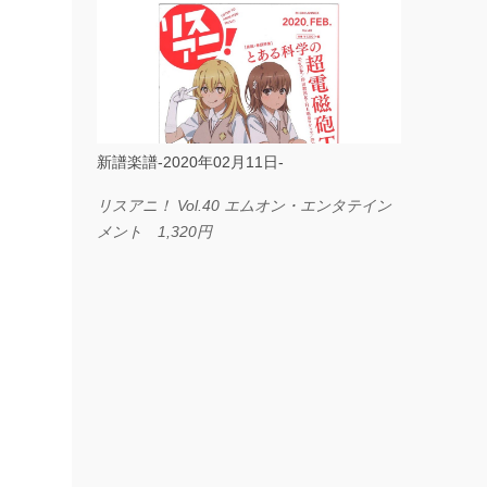
ス I LOVE．．． Official髭男dism やさしく
弾ける ピアノピース フェアリー 660円
BP2225 Kingdom of the Heavens 春畑道哉
バンドピース フェアリー 825円
新譜楽譜-2020年02月11日-
リスアニ！ Vol.40 エムオン・エンタテイン
メント 1,320円