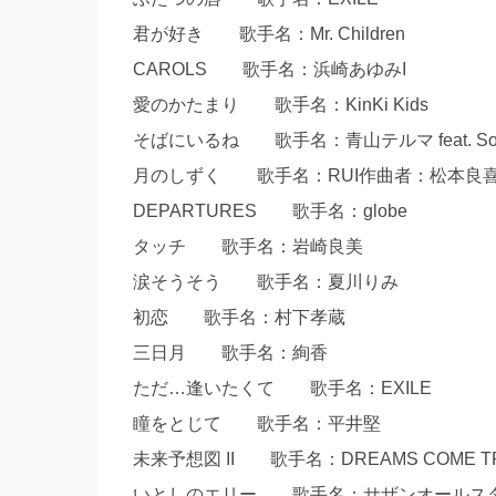
君が好き 歌手名：Mr. Children
CAROLS 歌手名：浜崎あゆみI
愛のかたまり 歌手名：KinKi Kids
そばにいるね 歌手名：青山テルマ feat. Sou
月のしずく 歌手名：RUI作曲者：松本良喜作
DEPARTURES 歌手名：globe
タッチ 歌手名：岩崎良美
涙そうそう 歌手名：夏川りみ
初恋 歌手名：村下孝蔵
三日月 歌手名：絢香
ただ…逢いたくて 歌手名：EXILE
瞳をとじて 歌手名：平井堅
未来予想図 II 歌手名：DREAMS COME T
いとしのエリー 歌手名：サザンオールス