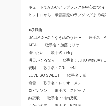
キュートでかわいいラブソングを中心に“スイ
ヒット曲から、最新話題のラブソングまで幅
■収録曲
BALLAD〜名もなき恋のうた〜 歌手名：Al
AITAI 歌手名：加藤ミリヤ
逢いたい 歌手名：ゆず
明日がくるなら 歌手名：JUJU with JAY'E
愛唄 歌手名：GReeeeN
LOVE SO SWEET 歌手名：嵐
粉雪 歌手名：レミオロメン
ロビンソン 歌手名：スピッツ
純恋歌 歌手名：湘南乃風
ふたつの唇 歌手名：EXILE