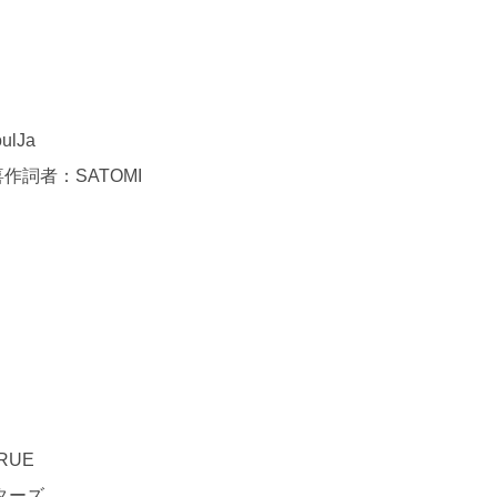
lJa
詞者：SATOMI
RUE
ターズ