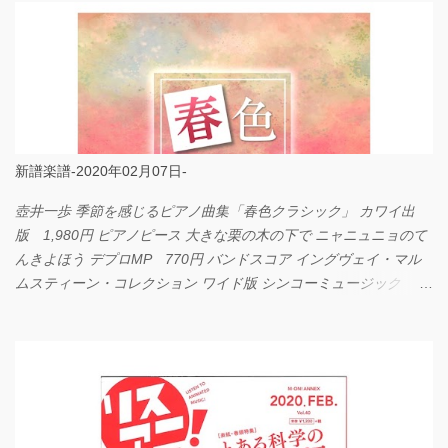
新譜楽譜-2020年02月07日-
壺井一歩 季節を感じるピアノ曲集「春色クラシック」 カワイ出
版 1,980円 ピアノピース 大きな栗の木の下で ニャニュニョのて
んきよほう デプロMP 770円 バンドスコア イングヴェイ・マル
ムスティーン・コレクション ワイド版 シンコーミュージック
4,290円 PPE11 やさしく弾けるピアノピース I LOVE．．．
Official髭男dism やさしく弾ける ピアノピース フェアリー 660円
BP2225 Kingdom of the Heavens 春畑道哉 バンドピース フェアリ
ー 825円