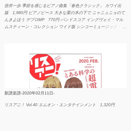
壺井一歩 季節を感じるピアノ曲集「春色クラシック」 カワイ出
版 1,980円 ピアノピース 大きな栗の木の下で ニャニュニョのて
んきよほう デプロMP 770円 バンドスコア イングヴェイ・マル
ムスティーン・コレクション ワイド版 シンコーミュージック
4,290円 PPE11 やさしく弾けるピアノピース I LOVE．．．
Official髭男dism やさしく弾ける ピアノピース フェアリー 660円
BP2225 Kingdom of the Heavens 春畑道哉 バンドピース フェアリ
ー 825円
新譜楽譜-2020年02月11日-
リスアニ！ Vol.40 エムオン・エンタテインメント 1,320円