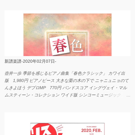
LOVE... Official髭男dism バンドピース フェアリー 825円
新譜楽譜-2020年02月07日-
壺井一歩 季節を感じるピアノ曲集「春色クラシック」 カワイ出
版 1,980円 ピアノピース 大きな栗の木の下で ニャニュニョのて
んきよほう デプロMP 770円 バンドスコア イングヴェイ・マル
ムスティーン・コレクション ワイド版 シンコーミュージック
4,290円 PPE11 やさしく弾けるピアノピース I LOVE．．．
Official髭男dism やさしく弾ける ピアノピース フェアリー 660円
BP2225 Kingdom of the Heavens 春畑道哉 バンドピース フェアリ
ー 825円