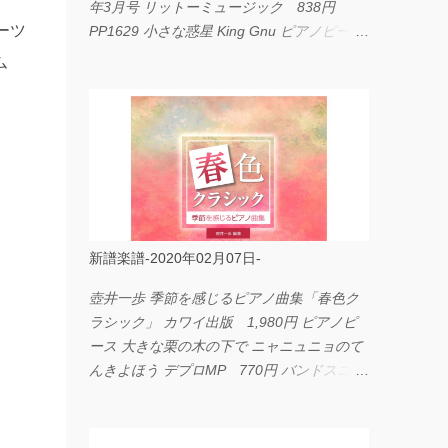
年3月号 リットーミュージック 838円
ーツ
PP1629 小さな惑星 King Gnu ピアノピース
フェアリー 660円 fabulous act Vol.11 シン
ム
コーミュージック 1,650円 BP2226 I
LOVE... Official髭男dism バンドピース フェ
アリー 825円
新譜楽譜-2020年02月07日-
壺井一歩 季節を感じるピアノ曲集「春色ク
ラシック」 カワイ出版 1,980円 ピアノピ
ース 大きな栗の木の下で ニャニュニョのて
んきよほう デプロMP 770円 バンドスコア
イングヴェイ・マルムスティーン・コレクシ
ョン ワイド版 シンコーミュージック
4,290円 PPE11 やさしく弾けるピアノピー