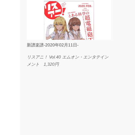
ス I LOVE．．． Official髭男dism やさしく
弾ける ピアノピース フェアリー 660円
BP2225 Kingdom of the Heavens 春畑道哉
バンドピース フェアリー 825円
新譜楽譜-2020年02月11日-
リスアニ！ Vol.40 エムオン・エンタテイン
メント 1,320円