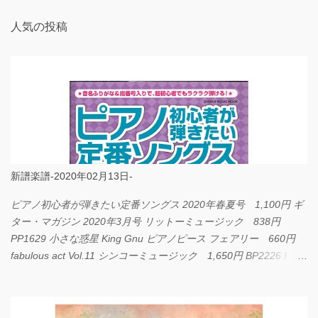
人気の投稿
新譜楽譜-2020年02月13日-
ピアノ初心者が弾きたい定番ソングス 2020年春夏号 1,100円 ギ
ター・マガジン 2020年3月号 リットーミュージック 838円
PP1629 小さな惑星 King Gnu ピアノピース フェアリー 660円
fabulous act Vol.11 シンコーミュージック 1,650円 BP2226 I
LOVE... Official髭男dism バンドピース フェアリー 825円