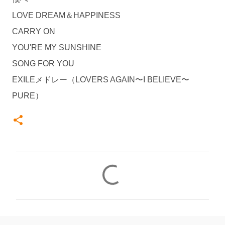
LOVE DREAM＆HAPPINESS
CARRY ON
YOU'RE MY SUNSHINE
SONG FOR YOU
EXILEメドレー（LOVERS AGAIN〜I BELIEVE〜
PURE）
コ
メ
ン
ト