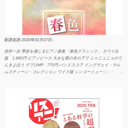
新譜楽譜-2020年02月07日-
壺井一歩 季節を感じるピアノ曲集「春色クラシック」 カワイ出
版 1,980円 ピアノピース 大きな栗の木の下で ニャニュニョのて
んきよほう デプロMP 770円 バンドスコア イングヴェイ・マル
ムスティーン・コレクション ワイド版 シンコーミュージック
4,290円 PPE11 やさしく弾けるピアノピース I LOVE．．．
Official髭男dism やさしく弾ける ピアノピース フェアリー 660円
BP2225 Kingdom of the Heavens 春畑道哉 バンドピース フェアリ
ー 825円