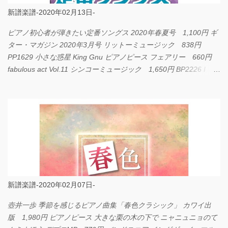
新譜楽譜-2020年02月13日-
ピアノ初心者が弾きたい定番ソングス 2020年春夏号 1,100円 ギ
ター・マガジン 2020年3月号 リットーミュージック 838円
PP1629 小さな惑星 King Gnu ピアノピース フェアリー 660円
fabulous act Vol.11 シンコーミュージック 1,650円 BP2226 I
LOVE... Official髭男dism バンドピース フェアリー 825円
新譜楽譜-2020年02月07日-
壺井一歩 季節を感じるピアノ曲集「春色クラシック」 カワイ出
版 1,980円 ピアノピース 大きな栗の木の下で ニャニュニョのて