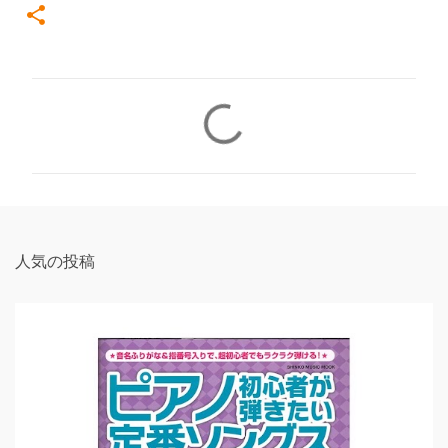
コ
メ
ン
ト
人気の投稿