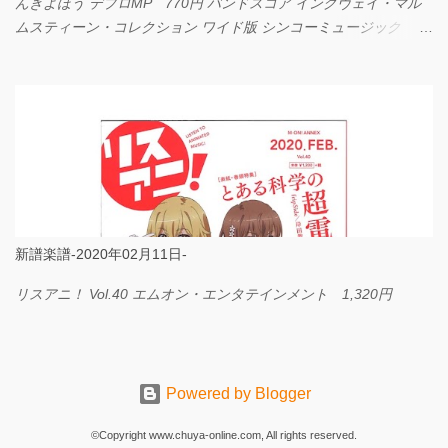
んきよほう デプロMP 770円 バンドスコア イングヴェイ・マル
ムスティーン・コレクション ワイド版 シンコーミュージック
4,290円 PPE11 やさしく弾けるピアノピース I LOVE．．．
Official髭男dism やさしく弾ける ピアノピース フェアリー 660円
BP2225 Kingdom of the Heavens 春畑道哉 バンドピース フェアリ
ー 825円
新譜楽譜-2020年02月11日-
リスアニ！ Vol.40 エムオン・エンタテインメント 1,320円
Powered by Blogger
©Copyright www.chuya-online.com, All rights reserved.