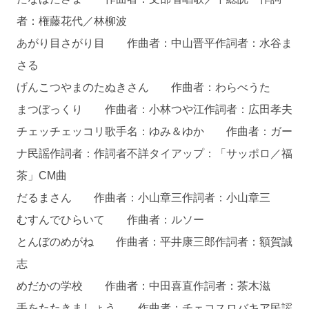
者：権藤花代／林柳波
あがり目さがり目 作曲者：中山晋平作詞者：水谷ま
さる
げんこつやまのたぬきさん 作曲者：わらべうた
まつぼっくり 作曲者：小林つや江作詞者：広田孝夫
チェッチェッコリ歌手名：ゆみ＆ゆか 作曲者：ガー
ナ民謡作詞者：作詞者不詳タイアップ：「サッポロ／福
茶」CM曲
だるまさん 作曲者：小山章三作詞者：小山章三
むすんでひらいて 作曲者：ルソー
とんぼのめがね 作曲者：平井康三郎作詞者：額賀誠
志
めだかの学校 作曲者：中田喜直作詞者：茶木滋
手をたたきましょう 作曲者：チェコスロバキア民謡