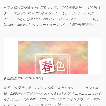
ピアノ初心者が弾きたい定番ソングス 2020年春夏号 1,100円 ギ
ター・マガジン 2020年3月号 リットーミュージック 838円
PP1629 小さな惑星 King Gnu ピアノピース フェアリー 660円
fabulous act Vol.11 シンコーミュージック 1,650円 BP2226 I
LOVE... Official髭男dism バンドピース フェアリー 825円
新譜楽譜-2020年02月07日-
壺井一歩 季節を感じるピアノ曲集「春色クラシック」 カワイ出
版 1,980円 ピアノピース 大きな栗の木の下で ニャニュニョのて
んきよほう デプロMP 770円 バンドスコア イングヴェイ・マル
ムスティーン・コレクション ワイド版 シンコーミュージック