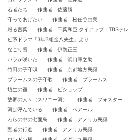
若者たち 作曲者：佐藤勝
守ってあげたい 作曲者：松任谷由実
贈る言葉 作曲者：千葉和臣 タイアップ：TBSテレ
ビ系ドラマ「3年B組金八先生」より
なごり雪 作曲者：伊勢正三
バラが咲いた 作曲者：浜口庫之助
竹田の子守唄 作曲者：京都地方民謡
ブラームスの子守歌 作曲者：ブラームス
埴生の宿 作曲者：ビショップ
故郷の人々（スワニー河） 作曲者：フォスター
河は呼んでいる 作曲者：ベアール
わらの中の七面鳥 作曲者：アメリカ民謡
聖者の行進 作曲者：アメリカ民謡
ロンドン橋 作曲者：イギリス民謡