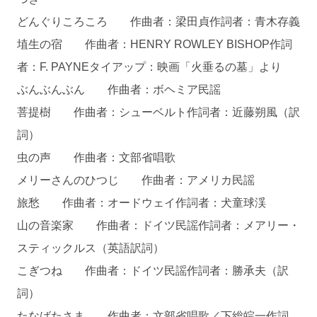
どんぐりころころ 作曲者：梁田貞作詞者：青木存義
埴生の宿 作曲者：HENRY ROWLEY BISHOP作詞
者：F. PAYNEタイアップ：映画「火垂るの墓」より
ぶんぶんぶん 作曲者：ボヘミア民謡
菩提樹 作曲者：シューベルト作詞者：近藤朔風（訳
詞）
虫の声 作曲者：文部省唱歌
メリーさんのひつじ 作曲者：アメリカ民謡
旅愁 作曲者：オードウェイ作詞者：犬童球渓
山の音楽家 作曲者：ドイツ民謡作詞者：メアリー・
スティックルス（英語訳詞）
こぎつね 作曲者：ドイツ民謡作詞者：勝承夫（訳
詞）
たなばたさま 作曲者：文部省唱歌／下総皖一作詞