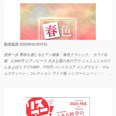
新譜楽譜-2020年02月07日-
壺井一歩 季節を感じるピアノ曲集「春色クラシック」 カワイ出
版 1,980円 ピアノピース 大きな栗の木の下で ニャニュニョのて
んきよほう デプロMP 770円 バンドスコア イングヴェイ・マル
ムスティーン・コレクション ワイド版 シンコーミュージック
4,290円 PPE11 やさしく弾けるピアノピース I LOVE．．．
Official髭男dism やさしく弾ける ピアノピース フェアリー 660円
BP2225 Kingdom of the Heavens 春畑道哉 バンドピース フェアリ
ー 825円