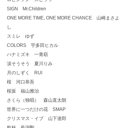
SIGN Mr.Children
ONE MORE TIME, ONE MORE CHANCE 山崎まさよ
し
スミレ ゆず
COLORS 宇多田ヒカル
ハナミズキ 一青窈
涙そうそう 夏川りみ
月のしずく RUI
桜 河口恭吾
桜坂 福山雅治
さくら（独唱） 森山直太朗
世界に一つだけの花 SMAP
クリスマス・イブ 山下達郎
乾杯 長渕剛