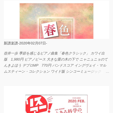
新譜楽譜-2020年02月07日-
壺井一歩 季節を感じるピアノ曲集「春色クラシック」 カワイ出
版 1,980円 ピアノピース 大きな栗の木の下で ニャニュニョのて
んきよほう デプロMP 770円 バンドスコア イングヴェイ・マル
ムスティーン・コレクション ワイド版 シンコーミュージック
4,290円 PPE11 やさしく弾けるピアノピース I LOVE．．．
Official髭男dism やさしく弾ける ピアノピース フェアリー 660円
BP2225 Kingdom of the Heavens 春畑道哉 バンドピース フェアリ
ー 825円