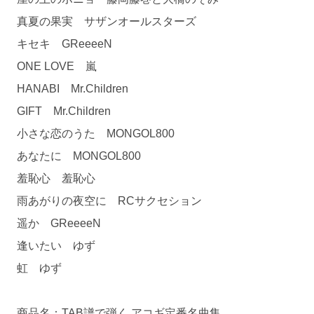
真夏の果実 サザンオールスターズ
キセキ GReeeeN
ONE LOVE 嵐
HANABI Mr.Children
GIFT Mr.Children
小さな恋のうた MONGOL800
あなたに MONGOL800
羞恥心 羞恥心
雨あがりの夜空に RCサクセション
遥か GReeeeN
逢いたい ゆず
虹 ゆず
商品名：TAB譜で弾く アコギ定番名曲集