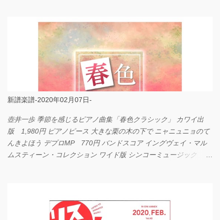
LOVE... Official髭男dism バンドピース フェアリー 825円
新譜楽譜-2020年02月07日-
壺井一歩 季節を感じるピアノ曲集「春色クラシック」 カワイ出
版 1,980円 ピアノピース 大きな栗の木の下で ニャニュニョのて
んきよほう デプロMP 770円 バンドスコア イングヴェイ・マル
ムスティーン・コレクション ワイド版 シンコーミュージック
4,290円 PPE11 やさしく弾けるピアノピース I LOVE．．．
Official髭男dism やさしく弾ける ピアノピース フェアリー 660円
BP2225 Kingdom of the Heavens 春畑道哉 バンドピース フェアリ
ー 825円