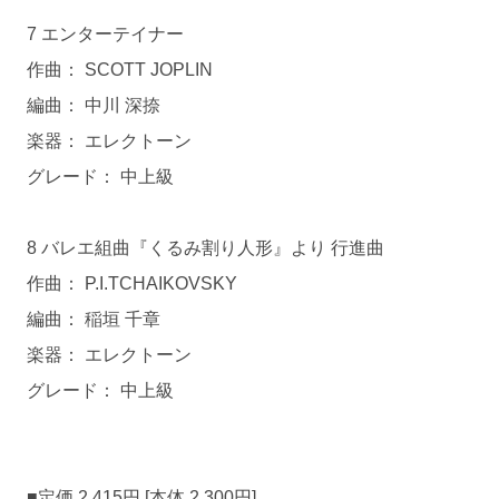
7 エンターテイナー
作曲： SCOTT JOPLIN
編曲： 中川 深捺
楽器： エレクトーン
グレード： 中上級
8 バレエ組曲『くるみ割り人形』より 行進曲
作曲： P.I.TCHAIKOVSKY
編曲： 稲垣 千章
楽器： エレクトーン
グレード： 中上級
■定価 2,415円 [本体 2,300円]