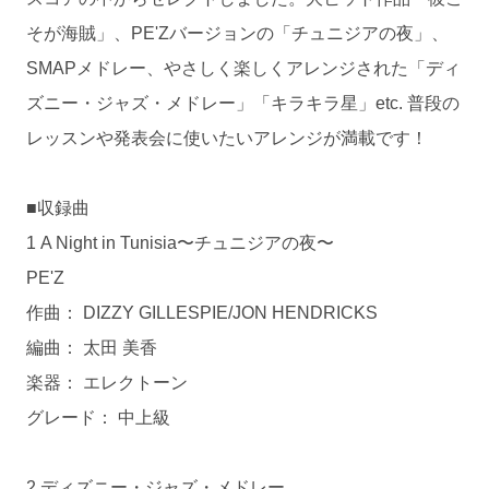
そが海賊」、PE'Zバージョンの「チュニジアの夜」、
SMAPメドレー、やさしく楽しくアレンジされた「ディ
ズニー・ジャズ・メドレー」「キラキラ星」etc. 普段の
レッスンや発表会に使いたいアレンジが満載です！
■収録曲
1 A Night in Tunisia〜チュニジアの夜〜
PE'Z
作曲： DIZZY GILLESPIE/JON HENDRICKS
編曲： 太田 美香
楽器： エレクトーン
グレード： 中上級
2 ディズニー・ジャズ・メドレー