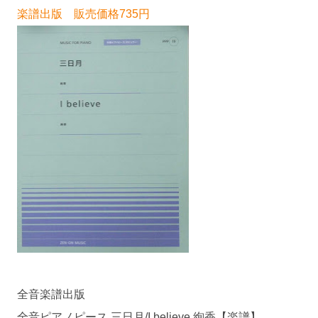
楽譜出版 販売価格735円
全音楽譜出版
全音ピアノピース 三日月/I believe 絢香【楽譜】