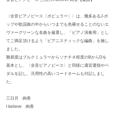
〈全音ピアノピース〔ポピュラー〕〉は、幾多あるJ-ポ
ップや歌謡曲の中からいつまでも色褪せることのないエ
ヴァーグリーンな名曲を厳選し、「ピアノ演奏用」とし
てご満足頂けるよう「ピアニスティックな編曲」を施し
ました。
難易度はブルクミュラーからソナチネ程度のBからDを
基本とし、〈全音ピアノピース〉と同様に適宜運指やペ
ダルを記し、汎用性の高いコードネームも付記しまし
た。
三日月 絢香
I believe 絢香