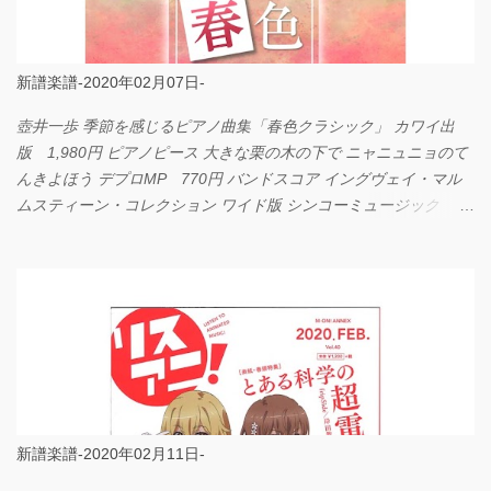
新譜楽譜-2020年02月07日-
壺井一歩 季節を感じるピアノ曲集「春色クラシック」 カワイ出
版 1,980円 ピアノピース 大きな栗の木の下で ニャニュニョのて
んきよほう デプロMP 770円 バンドスコア イングヴェイ・マル
ムスティーン・コレクション ワイド版 シンコーミュージック
4,290円 PPE11 やさしく弾けるピアノピース I LOVE．．．
Official髭男dism やさしく弾ける ピアノピース フェアリー 660円
BP2225 Kingdom of the Heavens 春畑道哉 バンドピース フェアリ
ー 825円
新譜楽譜-2020年02月11日-