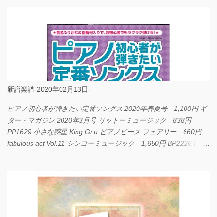
新譜楽譜-2020年02月13日-
ピアノ初心者が弾きたい定番ソングス 2020年春夏号 1,100円 ギ
ター・マガジン 2020年3月号 リットーミュージック 838円
PP1629 小さな惑星 King Gnu ピアノピース フェアリー 660円
fabulous act Vol.11 シンコーミュージック 1,650円 BP2226 I
LOVE... Official髭男dism バンドピース フェアリー 825円