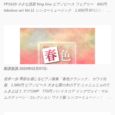
PP1629 小さな惑星 King Gnu ピアノピース フェアリー 660円
fabulous act Vol.11 シンコーミュージック 1,650円 BP2226 I
LOVE... Official髭男dism バンドピース フェアリー 825円
新譜楽譜-2020年02月07日-
壺井一歩 季節を感じるピアノ曲集「春色クラシック」 カワイ出
版 1,980円 ピアノピース 大きな栗の木の下で ニャニュニョのて
んきよほう デプロMP 770円 バンドスコア イングヴェイ・マル
ムスティーン・コレクション ワイド版 シンコーミュージック
4,290円 PPE11 やさしく弾けるピアノピース I LOVE．．．
Official髭男dism やさしく弾ける ピアノピース フェアリー 660円