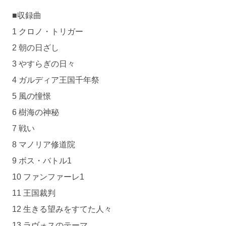
■収録曲
1 クロノ・トリガー
2 朝の日ざし
3 やすらぎの日々
4 ガルディア王国千年祭
5 風の憧憬
6 樹海の神秘
7 戦い
8 マノリア修道院
9 ボス・バトル1
10 ファンファーレ1
11 王国裁判
12 生きる望みをすてた人々
13 ラヴォスのテーマ