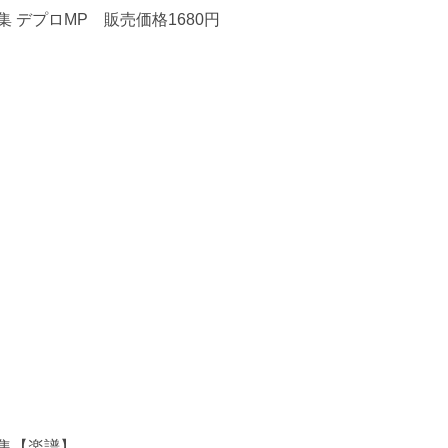
 デプロMP 販売価格1680円
集【楽譜】