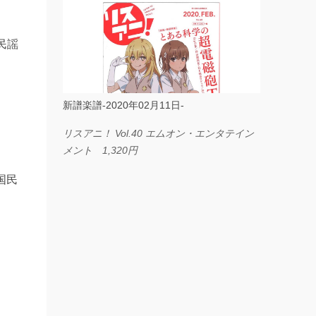
ス I LOVE．．． Official髭男dism やさしく
弾ける ピアノピース フェアリー 660円
民謡
BP2225 Kingdom of the Heavens 春畑道哉
バンドピース フェアリー 825円
新譜楽譜-2020年02月11日-
リスアニ！ Vol.40 エムオン・エンタテイン
メント 1,320円
国民