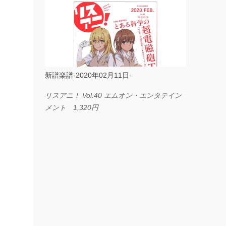
ス I LOVE．．． Official髭男dism やさしく
弾ける ピアノピース フェアリー 660円
BP2225 Kingdom of the Heavens 春畑道哉
バンドピース フェアリー 825円
新譜楽譜-2020年02月11日-
リスアニ！ Vol.40 エムオン・エンタテイン
メント 1,320円