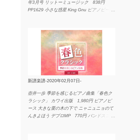
年3月号 リットーミュージック 838円
PP1629 小さな惑星 King Gnu ピアノピース
フェアリー 660円 fabulous act Vol.11 シン
コーミュージック 1,650円 BP2226 I
LOVE... Official髭男dism バンドピース フェ
アリー 825円
新譜楽譜-2020年02月07日-
壺井一歩 季節を感じるピアノ曲集「春色ク
ラシック」 カワイ出版 1,980円 ピアノピ
ース 大きな栗の木の下で ニャニュニョのて
んきよほう デプロMP 770円 バンドスコア
イングヴェイ・マルムスティーン・コレクシ
ョン ワイド版 シンコーミュージック
4,290円 PPE11 やさしく弾けるピアノピー