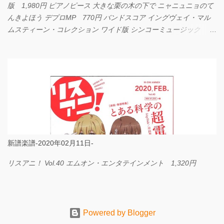
版 1,980円 ピアノピース 大きな栗の木の下で ニャニュニョのて
んきよほう デプロMP 770円 バンドスコア イングヴェイ・マル
ムスティーン・コレクション ワイド版 シンコーミュージック
4,290円 PPE11 やさしく弾けるピアノピース I LOVE．．．
Official髭男dism やさしく弾ける ピアノピース フェアリー 660円
BP2225 Kingdom of the Heavens 春畑道哉 バンドピース フェアリ
ー 825円
新譜楽譜-2020年02月11日-
リスアニ！ Vol.40 エムオン・エンタテインメント 1,320円
Powered by Blogger