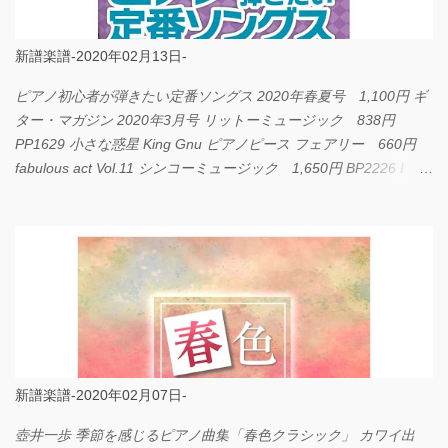
新譜楽譜-2020年02月13日-
ピアノ初心者が弾きたい定番ソングス 2020年春夏号 1,100円 ギ
ター・マガジン 2020年3月号 リットーミュージック 838円
PP1629 小さな惑星 King Gnu ピアノピース フェアリー 660円
fabulous act Vol.11 シンコーミュージック 1,650円 BP2226 I
LOVE... Official髭男dism バンドピース フェアリー 825円
新譜楽譜-2020年02月07日-
壺井一歩 季節を感じるピアノ曲集「春色クラシック」 カワイ出