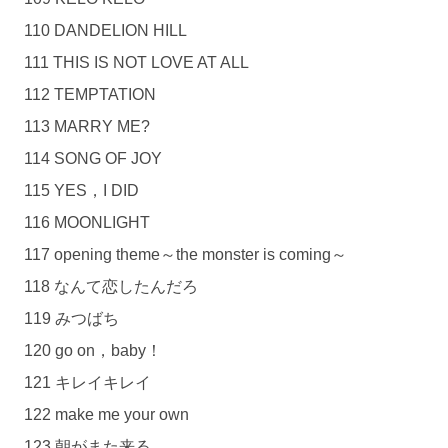
110 DANDELION HILL
111 THIS IS NOT LOVE AT ALL
112 TEMPTATION
113 MARRY ME?
114 SONG OF JOY
115 YES，I DID
116 MOONLIGHT
117 opening theme～the monster is coming～
118 なんて恋したんだろ
119 みつばち
120 go on，baby！
121 キレイキレイ
122 make me your own
123 朝がまた来る