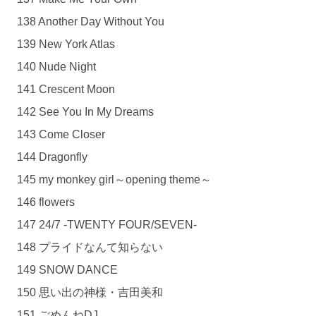
138 Another Day Without You
139 New York Atlas
140 Nude Night
141 Crescent Moon
142 See You In My Dreams
143 Come Closer
144 Dragonfly
145 my monkey girl～opening theme～
146 flowers
147 24/7 -TWENTY FOUR/SEVEN-
148 プライドなんて知らない
149 SNOW DANCE
150 思い出の神様・吉田美和
151 ごめんねDJ