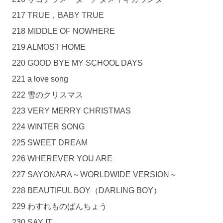
217 TRUE，BABY TRUE
218 MIDDLE OF NOWHERE
219 ALMOST HOME
220 GOOD BYE MY SCHOOL DAYS
221 a love song
222 雪のクリスマス
223 VERY MERRY CHRISTMAS
224 WINTER SONG
225 SWEET DREAM
226 WHEREVER YOU ARE
227 SAYONARA～WORLDWIDE VERSION～
228 BEAUTIFUL BOY（DARLING BOY）
229 わすれものばんちょう
230 SAY IT