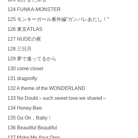
124 FUNKA-MONSTER
125 モンキーガール番外編“ガンバレあたし！”
126 東京ATLAS
127 NUDEの夜
128 三日月
129 夢で逢ってるから
130 come closer
131 dragonfly
132 A theme of the WONDERLAND
133 No Doubt～such sweet love we shared～
134 Honey-Bee
135 Go On，Baby！
136 Beautiful Beautiful
137 Make Me Your Own