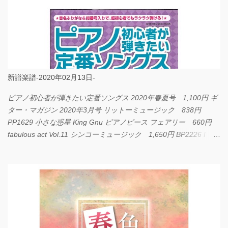
新譜楽譜-2020年02月13日-
ピアノ初心者が弾きたい定番ソングス 2020年春夏号 1,100円 ギ
ター・マガジン 2020年3月号 リットーミュージック 838円
PP1629 小さな惑星 King Gnu ピアノピース フェアリー 660円
fabulous act Vol.11 シンコーミュージック 1,650円 BP2226 I
LOVE... Official髭男dism バンドピース フェアリー 825円