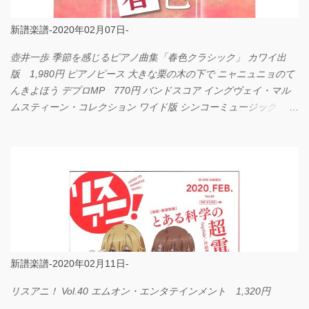
新譜楽譜-2020年02月07日-
壺井一歩 季節を感じるピアノ曲集「春色クラシック」 カワイ出
版 1,980円 ピアノピース 大きな栗の木の下で ニャニュニョのて
んきよほう デプロMP 770円 バンドスコア イングヴェイ・マル
ムスティーン・コレクション ワイド版 シンコーミュージック
4,290円 PPE11 やさしく弾けるピアノピース I LOVE．．．
Official髭男dism やさしく弾ける ピアノピース フェアリー 660円
BP2225 Kingdom of the Heavens 春畑道哉 バンドピース フェアリ
ー 825円
新譜楽譜-2020年02月11日-
リスアニ！ Vol.40 エムオン・エンタテインメント 1,320円